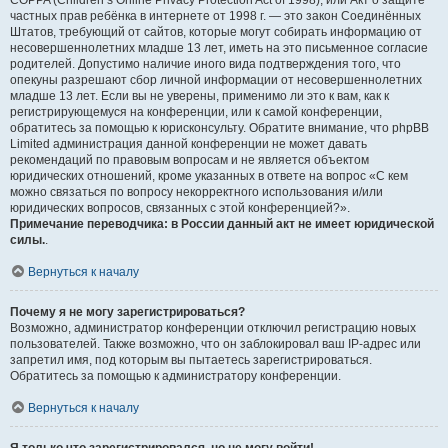
COPPA (Children’s Online Privacy Protection Act of 1998), или Акт о защите
частных прав ребёнка в интернете от 1998 г. — это закон Соединённых
Штатов, требующий от сайтов, которые могут собирать информацию от
несовершеннолетних младше 13 лет, иметь на это письменное согласие
родителей. Допустимо наличие иного вида подтверждения того, что
опекуны разрешают сбор личной информации от несовершеннолетних
младше 13 лет. Если вы не уверены, применимо ли это к вам, как к
регистрирующемуся на конференции, или к самой конференции,
обратитесь за помощью к юрисконсульту. Обратите внимание, что phpBB
Limited администрация данной конференции не может давать
рекомендаций по правовым вопросам и не является объектом
юридических отношений, кроме указанных в ответе на вопрос «С кем
можно связаться по вопросу некорректного использования и/или
юридических вопросов, связанных с этой конференцией?».
Примечание переводчика: в России данный акт не имеет юридической
силы.
.
Вернуться к началу
Почему я не могу зарегистрироваться?
Возможно, администратор конференции отключил регистрацию новых
пользователей. Также возможно, что он заблокировал ваш IP-адрес или
запретил имя, под которым вы пытаетесь зарегистрироваться.
Обратитесь за помощью к администратору конференции.
Вернуться к началу