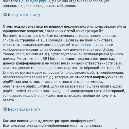
посетите
Центр идей phpBB
, где можно отдать свой голос за уже
поданные идеи или предложить собственные.
Вернуться к началу
С кем можно связаться по вопросу некорректного использования и/или
юридических вопросов, связанных с этой конференцией?
Вы можете связаться с любым из администраторов, перечисленных в
списке на странице «Наша команда». Если вы не получили ответа,
свяжитесь с владельцем домена (сделайте
whois lookup
) или, если
конференция находится на бесплатном домене (например, chat.ru,
Yahoo!, free.fr, f2s.com и т. п.), с руководством или техподдержкой данного
домена. Учтите, что phpBB Limited
не имеет никакого контроля над
данной конференцией
и не может нести никакой ответственности за то,
кем и как данная конференция используется. Не обращайтесь к phpBB
Limited по юридическим вопросам (о приостановке работы конференции,
ответственности за неё и т. д.), которые
не относятся напрямую
к сайту
phpBB.com или которые частично относятся к программному
обеспечению phpBB Limited. Если же вы всё-таки пошлёте email в адрес
phpBB Limited об использовании данной конференции
третьей стороной
,
то не ждите подробного письма, или вы можете вообще не получить
ответа.
Вернуться к началу
Как мне связаться с администратором конференции?
Все пользователи данной конференции могут использовать