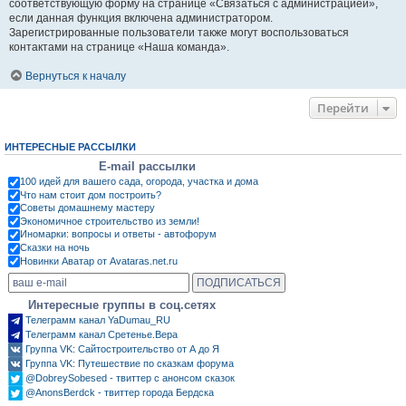
соответствующую форму на странице «Связаться с администрацией»,
если данная функция включена администратором.
Зарегистрированные пользователи также могут воспользоваться
контактами на странице «Наша команда».
Вернуться к началу
Перейти
ИНТЕРЕСНЫЕ РАССЫЛКИ
E-mail рассылки
100 идей для вашего сада, огорода, участка и дома
Что нам стоит дом построить?
Советы домашнему мастеру
Экономичное строительство из земли!
Иномарки: вопросы и ответы - автофорум
Сказки на ночь
Новинки Аватар от Avataras.net.ru
Интересные группы в соц.сетях
Телеграмм канал YaDumau_RU
Телеграмм канал Сретенье.Вера
Группа VK: Сайтостроительство от А до Я
Группа VK: Путешествие по сказкам форума
@DobreySobesed - твиттер с анонсом сказок
@AnonsBerdck - твиттер города Бердска