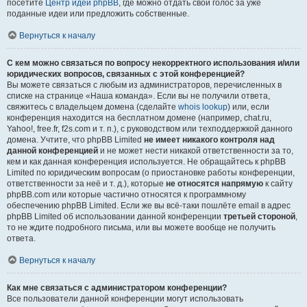
посетите
Центр идей phpBB
, где можно отдать свой голос за уже
поданные идеи или предложить собственные.
Вернуться к началу
С кем можно связаться по вопросу некорректного использования и/или
юридических вопросов, связанных с этой конференцией?
Вы можете связаться с любым из администраторов, перечисленных в
списке на странице «Наша команда». Если вы не получили ответа,
свяжитесь с владельцем домена (сделайте
whois lookup
) или, если
конференция находится на бесплатном домене (например, chat.ru,
Yahoo!, free.fr, f2s.com и т. п.), с руководством или техподдержкой данного
домена. Учтите, что phpBB Limited
не имеет никакого контроля над
данной конференцией
и не может нести никакой ответственности за то,
кем и как данная конференция используется. Не обращайтесь к phpBB
Limited по юридическим вопросам (о приостановке работы конференции,
ответственности за неё и т. д.), которые
не относятся напрямую
к сайту
phpBB.com или которые частично относятся к программному
обеспечению phpBB Limited. Если же вы всё-таки пошлёте email в адрес
phpBB Limited об использовании данной конференции
третьей стороной
,
то не ждите подробного письма, или вы можете вообще не получить
ответа.
Вернуться к началу
Как мне связаться с администратором конференции?
Все пользователи данной конференции могут использовать