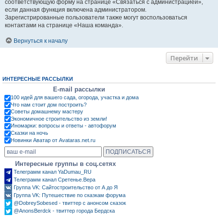
соответствующую форму на странице «Связаться с администрацией»,
если данная функция включена администратором.
Зарегистрированные пользователи также могут воспользоваться
контактами на странице «Наша команда».
Вернуться к началу
Перейти
ИНТЕРЕСНЫЕ РАССЫЛКИ
E-mail рассылки
100 идей для вашего сада, огорода, участка и дома
Что нам стоит дом построить?
Советы домашнему мастеру
Экономичное строительство из земли!
Иномарки: вопросы и ответы - автофорум
Сказки на ночь
Новинки Аватар от Avataras.net.ru
Интересные группы в соц.сетях
Телеграмм канал YaDumau_RU
Телеграмм канал Сретенье.Вера
Группа VK: Сайтостроительство от А до Я
Группа VK: Путешествие по сказкам форума
@DobreySobesed - твиттер с анонсом сказок
@AnonsBerdck - твиттер города Бердска