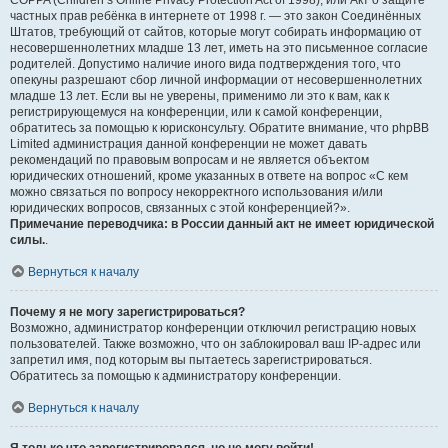
COPPA (Children’s Online Privacy Protection Act of 1998), или Акт о защите
частных прав ребёнка в интернете от 1998 г. — это закон Соединённых
Штатов, требующий от сайтов, которые могут собирать информацию от
несовершеннолетних младше 13 лет, иметь на это письменное согласие
родителей. Допустимо наличие иного вида подтверждения того, что
опекуны разрешают сбор личной информации от несовершеннолетних
младше 13 лет. Если вы не уверены, применимо ли это к вам, как к
регистрирующемуся на конференции, или к самой конференции,
обратитесь за помощью к юрисконсульту. Обратите внимание, что phpBB
Limited администрация данной конференции не может давать
рекомендаций по правовым вопросам и не является объектом
юридических отношений, кроме указанных в ответе на вопрос «С кем
можно связаться по вопросу некорректного использования и/или
юридических вопросов, связанных с этой конференцией?».
Примечание переводчика: в России данный акт не имеет юридической
силы.
.
Вернуться к началу
Почему я не могу зарегистрироваться?
Возможно, администратор конференции отключил регистрацию новых
пользователей. Также возможно, что он заблокировал ваш IP-адрес или
запретил имя, под которым вы пытаетесь зарегистрироваться.
Обратитесь за помощью к администратору конференции.
Вернуться к началу