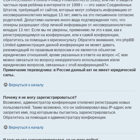
COPPA (Children’s Online Privacy Protection Act of 1998), или Акт о защите
частных прав ребёнка в интернете от 1998 г. — это закон Соединённых
Штатов, требующий от сайтов, которые могут собирать информацию от
несовершеннолетних младше 13 лет, иметь на это письменное согласие
родителей. Допустимо наличие иного вида подтверждения того, что
опекуны разрешают сбор личной информации от несовершеннолетних
младше 13 лет. Если вы не уверены, применимо ли это к вам, как к
регистрирующемуся на конференции, или к самой конференции,
обратитесь за помощью к юрисконсульту. Обратите внимание, что phpBB
Limited администрация данной конференции не может давать
рекомендаций по правовым вопросам и не является объектом
юридических отношений, кроме указанных в ответе на вопрос «С кем
можно связаться по вопросу некорректного использования и/или
юридических вопросов, связанных с этой конференцией?».
Примечание переводчика: в России данный акт не имеет юридической
силы.
.
Вернуться к началу
Почему я не могу зарегистрироваться?
Возможно, администратор конференции отключил регистрацию новых
пользователей. Также возможно, что он заблокировал ваш IP-адрес или
запретил имя, под которым вы пытаетесь зарегистрироваться.
Обратитесь за помощью к администратору конференции.
Вернуться к началу