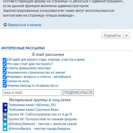
соответствующую форму на странице «Связаться с администрацией»,
если данная функция включена администратором.
Зарегистрированные пользователи также могут воспользоваться
контактами на странице «Наша команда».
Вернуться к началу
Перейти
ИНТЕРЕСНЫЕ РАССЫЛКИ
E-mail рассылки
100 идей для вашего сада, огорода, участка и дома
Что нам стоит дом построить?
Советы домашнему мастеру
Экономичное строительство из земли!
Иномарки: вопросы и ответы - автофорум
Сказки на ночь
Новинки Аватар от Avataras.net.ru
Интересные группы в соц.сетях
Телеграмм канал YaDumau_RU
Телеграмм канал Сретенье.Вера
Группа VK: Сайтостроительство от А до Я
Группа VK: Путешествие по сказкам форума
@DobreySobesed - твиттер с анонсом сказок
@AnonsBerdck - твиттер города Бердска