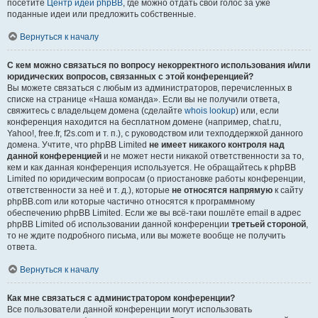
посетите
Центр идей phpBB
, где можно отдать свой голос за уже
поданные идеи или предложить собственные.
Вернуться к началу
С кем можно связаться по вопросу некорректного использования и/или
юридических вопросов, связанных с этой конференцией?
Вы можете связаться с любым из администраторов, перечисленных в
списке на странице «Наша команда». Если вы не получили ответа,
свяжитесь с владельцем домена (сделайте
whois lookup
) или, если
конференция находится на бесплатном домене (например, chat.ru,
Yahoo!, free.fr, f2s.com и т. п.), с руководством или техподдержкой данного
домена. Учтите, что phpBB Limited
не имеет никакого контроля над
данной конференцией
и не может нести никакой ответственности за то,
кем и как данная конференция используется. Не обращайтесь к phpBB
Limited по юридическим вопросам (о приостановке работы конференции,
ответственности за неё и т. д.), которые
не относятся напрямую
к сайту
phpBB.com или которые частично относятся к программному
обеспечению phpBB Limited. Если же вы всё-таки пошлёте email в адрес
phpBB Limited об использовании данной конференции
третьей стороной
,
то не ждите подробного письма, или вы можете вообще не получить
ответа.
Вернуться к началу
Как мне связаться с администратором конференции?
Все пользователи данной конференции могут использовать