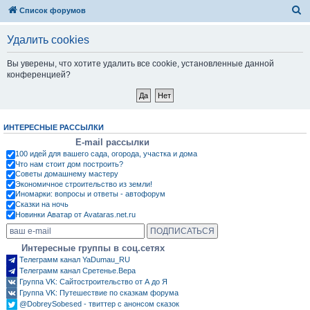
П
Список форумов
о
Удалить cookies
и
с
Вы уверены, что хотите удалить все cookie, установленные данной
конференцией?
к
ИНТЕРЕСНЫЕ РАССЫЛКИ
E-mail рассылки
100 идей для вашего сада, огорода, участка и дома
Что нам стоит дом построить?
Советы домашнему мастеру
Экономичное строительство из земли!
Иномарки: вопросы и ответы - автофорум
Сказки на ночь
Новинки Аватар от Avataras.net.ru
Интересные группы в соц.сетях
Телеграмм канал YaDumau_RU
Телеграмм канал Сретенье.Вера
Группа VK: Сайтостроительство от А до Я
Группа VK: Путешествие по сказкам форума
@DobreySobesed - твиттер с анонсом сказок