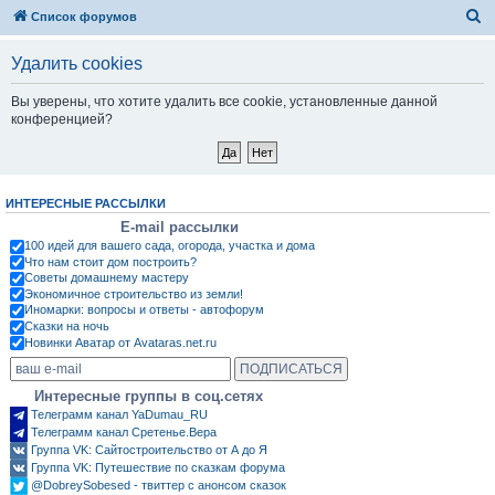
П
Список форумов
о
Удалить cookies
и
с
Вы уверены, что хотите удалить все cookie, установленные данной
конференцией?
к
ИНТЕРЕСНЫЕ РАССЫЛКИ
E-mail рассылки
100 идей для вашего сада, огорода, участка и дома
Что нам стоит дом построить?
Советы домашнему мастеру
Экономичное строительство из земли!
Иномарки: вопросы и ответы - автофорум
Сказки на ночь
Новинки Аватар от Avataras.net.ru
Интересные группы в соц.сетях
Телеграмм канал YaDumau_RU
Телеграмм канал Сретенье.Вера
Группа VK: Сайтостроительство от А до Я
Группа VK: Путешествие по сказкам форума
@DobreySobesed - твиттер с анонсом сказок