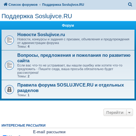
П
Список форумов
Поддержка Soslujivce.RU
о
Поддержка Soslujivce.RU
и
Форум
с
к
Новости Soslujivce.ru
Новости, конкурсы и задания с призами, объявления и предупреждения
от администрации форума
Темы:
4
Вопросы, предложения и пожелания по развитию
сайта
Если вас что-то не устраивает, вы нашли ошибку или хотите что-то
предложить - Пишите сюда, ваша просьба обязательно будет
рассмотрена!
Темы:
2
Правила форума SOSLUJIVCE.RU и отдельных
разделов
Темы:
1
Перейти
ИНТЕРЕСНЫЕ РАССЫЛКИ
E-mail рассылки