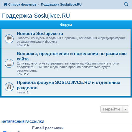
П
Список форумов
Поддержка Soslujivce.RU
о
Поддержка Soslujivce.RU
и
Форум
с
к
Новости Soslujivce.ru
Новости, конкурсы и задания с призами, объявления и предупреждения
от администрации форума
Темы:
4
Вопросы, предложения и пожелания по развитию
сайта
Если вас что-то не устраивает, вы нашли ошибку или хотите что-то
предложить - Пишите сюда, ваша просьба обязательно будет
рассмотрена!
Темы:
2
Правила форума SOSLUJIVCE.RU и отдельных
разделов
Темы:
1
Перейти
ИНТЕРЕСНЫЕ РАССЫЛКИ
E-mail рассылки