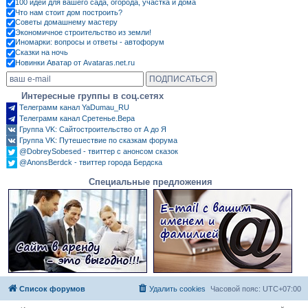
100 идей для вашего сада, огорода, участка и дома
Что нам стоит дом построить?
Советы домашнему мастеру
Экономичное строительство из земли!
Иномарки: вопросы и ответы - автофорум
Сказки на ночь
Новинки Аватар от Avataras.net.ru
Интересные группы в соц.сетях
Телеграмм канал YaDumau_RU
Телеграмм канал Сретенье.Вера
Группа VK: Сайтостроительство от А до Я
Группа VK: Путешествие по сказкам форума
@DobreySobesed - твиттер с анонсом сказок
@AnonsBerdck - твиттер города Бердска
Специальные предложения
Список форумов
Удалить cookies
Часовой пояс:
UTC+07:00