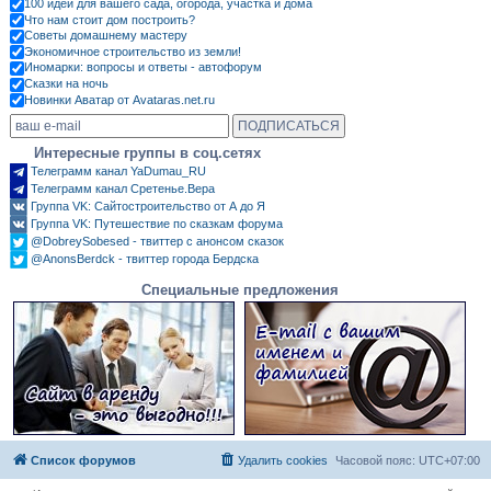
100 идей для вашего сада, огорода, участка и дома
Что нам стоит дом построить?
Советы домашнему мастеру
Экономичное строительство из земли!
Иномарки: вопросы и ответы - автофорум
Сказки на ночь
Новинки Аватар от Avataras.net.ru
Интересные группы в соц.сетях
Телеграмм канал YaDumau_RU
Телеграмм канал Сретенье.Вера
Группа VK: Сайтостроительство от А до Я
Группа VK: Путешествие по сказкам форума
@DobreySobesed - твиттер с анонсом сказок
@AnonsBerdck - твиттер города Бердска
Специальные предложения
Список форумов
Удалить cookies
Часовой пояс:
UTC+07:00