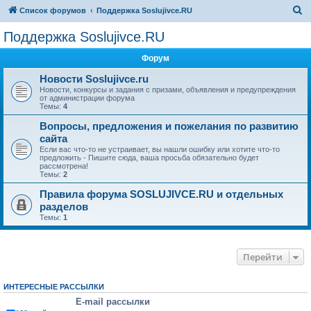
П
Список форумов
Поддержка Soslujivce.RU
о
Поддержка Soslujivce.RU
и
Форум
с
к
Новости Soslujivce.ru
Новости, конкурсы и задания с призами, объявления и предупреждения
от администрации форума
Темы:
4
Вопросы, предложения и пожелания по развитию
сайта
Если вас что-то не устраивает, вы нашли ошибку или хотите что-то
предложить - Пишите сюда, ваша просьба обязательно будет
рассмотрена!
Темы:
2
Правила форума SOSLUJIVCE.RU и отдельных
разделов
Темы:
1
Перейти
ИНТЕРЕСНЫЕ РАССЫЛКИ
E-mail рассылки