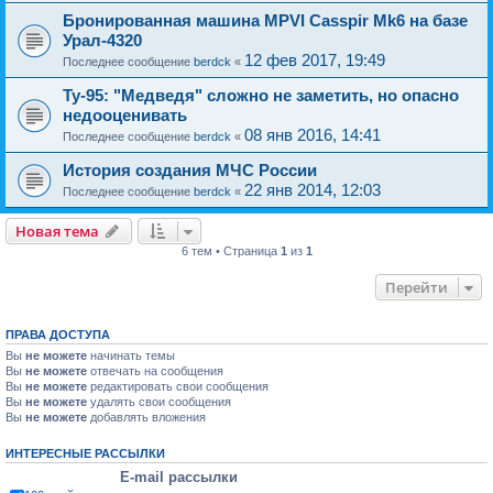
Бронированная машина MPVI Casspir Mk6 на базе
Урал-4320
12 фев 2017, 19:49
Последнее сообщение
berdck
«
Ту-95: "Медведя" сложно не заметить, но опасно
недооценивать
08 янв 2016, 14:41
Последнее сообщение
berdck
«
История создания МЧС России
22 янв 2014, 12:03
Последнее сообщение
berdck
«
Новая тема
6 тем • Страница
1
из
1
Перейти
ПРАВА ДОСТУПА
Вы
не можете
начинать темы
Вы
не можете
отвечать на сообщения
Вы
не можете
редактировать свои сообщения
Вы
не можете
удалять свои сообщения
Вы
не можете
добавлять вложения
ИНТЕРЕСНЫЕ РАССЫЛКИ
E-mail рассылки