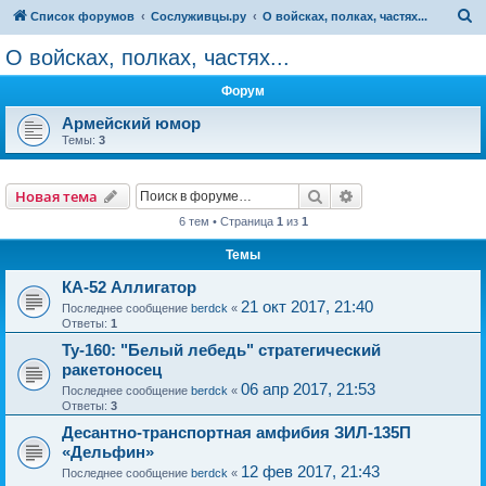
П
Список форумов
Сослуживцы.ру
О войсках, полках, частях...
о
О войсках, полках, частях...
и
Форум
с
к
Армейский юмор
Темы:
3
Поиск
Расширенный пои
Новая тема
6 тем • Страница
1
из
1
Темы
КА-52 Аллигатор
21 окт 2017, 21:40
Последнее сообщение
berdck
«
Ответы:
1
Ту-160: "Белый лебедь" стратегический
ракетоносец
06 апр 2017, 21:53
Последнее сообщение
berdck
«
Ответы:
3
Десантно-транспортная амфибия ЗИЛ-135П
«Дельфин»
12 фев 2017, 21:43
Последнее сообщение
berdck
«