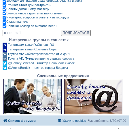
100 идей для вашего сада, огорода, участка и дома
Что нам стоит дом построить?
Советы домашнему мастеру
Экономичное строительство из земли!
Иномарки: вопросы и ответы - автофорум
Сказки на ночь
Новинки Аватар от Avataras.net.ru
Интересные группы в соц.сетях
Телеграмм канал YaDumau_RU
Телеграмм канал Сретенье.Вера
Группа VK: Сайтостроительство от А до Я
Группа VK: Путешествие по сказкам форума
@DobreySobesed - твиттер с анонсом сказок
@AnonsBerdck - твиттер города Бердска
Специальные предложения
Список форумов
Удалить cookies
Часовой пояс:
UTC+07:00