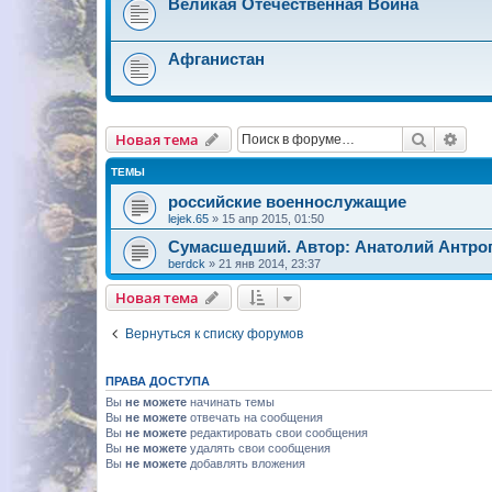
Великая Отечественная Война
Афганистан
Поиск
Рас
Новая тема
ТЕМЫ
российские военнослужащие
lejek.65
»
15 апр 2015, 01:50
Сумасшедший. Автор: Анатолий Антро
berdck
»
21 янв 2014, 23:37
Новая тема
Вернуться к списку форумов
ПРАВА ДОСТУПА
Вы
не можете
начинать темы
Вы
не можете
отвечать на сообщения
Вы
не можете
редактировать свои сообщения
Вы
не можете
удалять свои сообщения
Вы
не можете
добавлять вложения