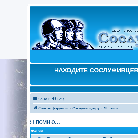
НАХОДИТЕ СОСЛУЖИВЦЕВ,
Ссылки
FAQ
Список форумов
Сослуживцы.ру
Я помню...
Я помню...
ФОРУМ