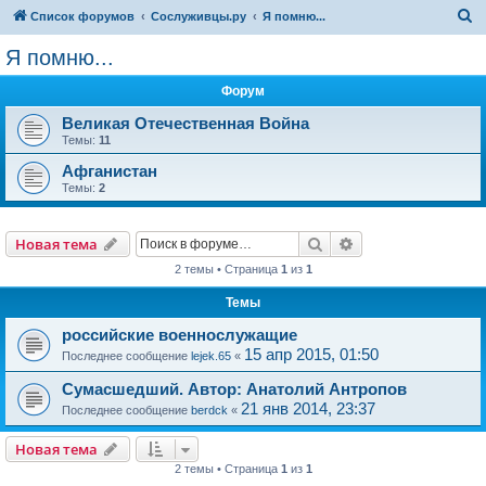
П
Список форумов
Сослуживцы.ру
Я помню...
о
Я помню...
и
Форум
с
к
Великая Отечественная Война
Темы:
11
Афганистан
Темы:
2
Поиск
Расширенный пои
Новая тема
2 темы • Страница
1
из
1
Темы
российские военнослужащие
15 апр 2015, 01:50
Последнее сообщение
lejek.65
«
Сумасшедший. Автор: Анатолий Антропов
21 янв 2014, 23:37
Последнее сообщение
berdck
«
Новая тема
2 темы • Страница
1
из
1