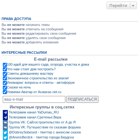
Перейти
ПРАВА ДОСТУПА
Вы
не можете
начинать темы
Вы
не можете
отвечать на сообщения
Вы
не можете
редактировать свои сообщения
Вы
не можете
удалять свои сообщения
Вы
не можете
добавлять вложения
ИНТЕРЕСНЫЕ РАССЫЛКИ
E-mail рассылки
100 идей для вашего сада, огорода, участка и дома
Что нам стоит дом построить?
Советы домашнему мастеру
Экономичное строительство из земли!
Иномарки: вопросы и ответы - автофорум
Сказки на ночь
Новинки Аватар от Avataras.net.ru
Интересные группы в соц.сетях
Телеграмм канал YaDumau_RU
Телеграмм канал Сретенье.Вера
Группа VK: Сайтостроительство от А до Я
Группа VK: Путешествие по сказкам форума
@DobreySobesed - твиттер с анонсом сказок
@AnonsBerdck - твиттер города Бердска