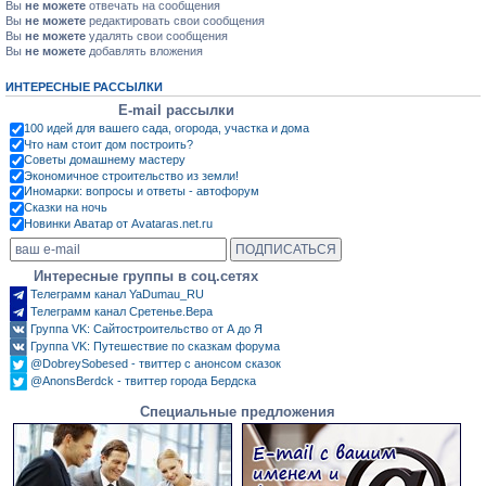
Вы
не можете
отвечать на сообщения
Вы
не можете
редактировать свои сообщения
Вы
не можете
удалять свои сообщения
Вы
не можете
добавлять вложения
ИНТЕРЕСНЫЕ РАССЫЛКИ
E-mail рассылки
100 идей для вашего сада, огорода, участка и дома
Что нам стоит дом построить?
Советы домашнему мастеру
Экономичное строительство из земли!
Иномарки: вопросы и ответы - автофорум
Сказки на ночь
Новинки Аватар от Avataras.net.ru
Интересные группы в соц.сетях
Телеграмм канал YaDumau_RU
Телеграмм канал Сретенье.Вера
Группа VK: Сайтостроительство от А до Я
Группа VK: Путешествие по сказкам форума
@DobreySobesed - твиттер с анонсом сказок
@AnonsBerdck - твиттер города Бердска
Специальные предложения