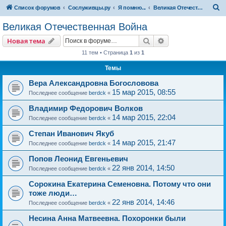
П
Список форумов
Сослуживцы.ру
Я помню...
Великая Отечественная Война
о
Великая Отечественная Война
и
Поиск
Расширенный пои
Новая тема
с
11 тем • Страница
1
из
1
к
Темы
Вера Александровна Богословова
15 мар 2015, 08:55
Последнее сообщение
berdck
«
Владимир Федорович Волков
14 мар 2015, 22:04
Последнее сообщение
berdck
«
Степан Иванович Якуб
14 мар 2015, 21:47
Последнее сообщение
berdck
«
Попов Леонид Евгеньевич
22 янв 2014, 14:50
Последнее сообщение
berdck
«
Сорокина Екатерина Семеновна. Потому что они
тоже люди…
22 янв 2014, 14:46
Последнее сообщение
berdck
«
Несина Анна Матвеевна. Похоронки были