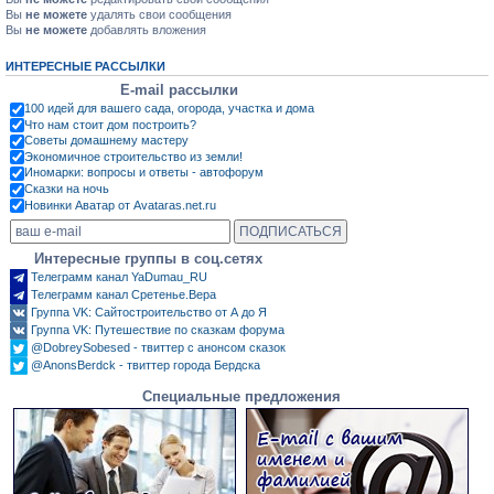
Вы
не можете
удалять свои сообщения
Вы
не можете
добавлять вложения
ИНТЕРЕСНЫЕ РАССЫЛКИ
E-mail рассылки
100 идей для вашего сада, огорода, участка и дома
Что нам стоит дом построить?
Советы домашнему мастеру
Экономичное строительство из земли!
Иномарки: вопросы и ответы - автофорум
Сказки на ночь
Новинки Аватар от Avataras.net.ru
Интересные группы в соц.сетях
Телеграмм канал YaDumau_RU
Телеграмм канал Сретенье.Вера
Группа VK: Сайтостроительство от А до Я
Группа VK: Путешествие по сказкам форума
@DobreySobesed - твиттер с анонсом сказок
@AnonsBerdck - твиттер города Бердска
Специальные предложения