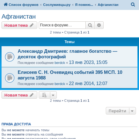
П
Список форумов
Сослуживцы.ру
Я помню...
Афганистан
о
Афганистан
и
Поиск
Расширенный пои
Новая тема
с
2 темы • Страница
1
из
1
к
Темы
Александр Дмитриев: главное богатство —
десяток фотографий
13 янв 2023, 15:05
Последнее сообщение
berdck
«
Елисеев С. Н. Очевидец событий 395 МСП. 10
августа 1988
22 янв 2014, 12:07
Последнее сообщение
berdck
«
Новая тема
2 темы • Страница
1
из
1
Перейти
ПРАВА ДОСТУПА
Вы
не можете
начинать темы
Вы
не можете
отвечать на сообщения
Вы
не можете
редактировать свои сообщения