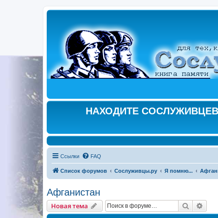
НАХОДИТЕ СОСЛУЖИВЦЕВ,
Ссылки
FAQ
Список форумов
Сослуживцы.ру
Я помню...
Афган
Афганистан
Поиск
Рас
Новая тема