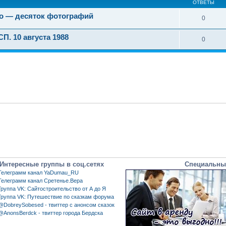
ОТВЕТЫ
во — десяток фотографий
0
П. 10 августа 1988
0
Интересные группы в соц.сетях
Специальны
Телеграмм канал YaDumau_RU
Телеграмм канал Сретенье.Вера
Группа VK: Сайтостроительство от А до Я
Группа VK: Путешествие по сказкам форума
@DobreySobesed - твиттер с анонсом сказок
@AnonsBerdck - твиттер города Бердска