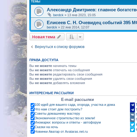
ТЕМЫ
Александр Дмитриев: главное богатст
berdck
»
13 янв 2023, 15:05
Елисеев С. Н. Очевидец событий 395 МС
berdck
»
22 янв 2014, 12:07
Новая тема
Вернуться к списку форумов
ПРАВА ДОСТУПА
Вы
не можете
начинать темы
Вы
не можете
отвечать на сообщения
Вы
не можете
редактировать свои сообщения
Вы
не можете
удалять свои сообщения
Вы
не можете
добавлять вложения
ИНТЕРЕСНЫЕ РАССЫЛКИ
E-mail рассылки
100 идей для вашего сада, огорода, участка и дома
Что нам стоит дом построить?
Советы домашнему мастеру
Экономичное строительство из земли!
Иномарки: вопросы и ответы - автофорум
Сказки на ночь
Новинки Аватар от Avataras.net.ru