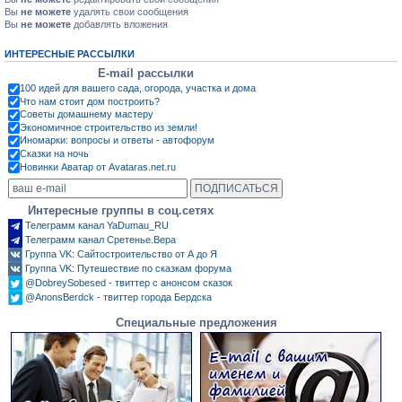
Вы
не можете
удалять свои сообщения
Вы
не можете
добавлять вложения
ИНТЕРЕСНЫЕ РАССЫЛКИ
E-mail рассылки
100 идей для вашего сада, огорода, участка и дома
Что нам стоит дом построить?
Советы домашнему мастеру
Экономичное строительство из земли!
Иномарки: вопросы и ответы - автофорум
Сказки на ночь
Новинки Аватар от Avataras.net.ru
Интересные группы в соц.сетях
Телеграмм канал YaDumau_RU
Телеграмм канал Сретенье.Вера
Группа VK: Сайтостроительство от А до Я
Группа VK: Путешествие по сказкам форума
@DobreySobesed - твиттер с анонсом сказок
@AnonsBerdck - твиттер города Бердска
Специальные предложения