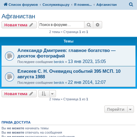
П
Список форумов
Сослуживцы.ру
Я помню...
Афганистан
о
Афганистан
и
Поиск
Расширенный пои
Новая тема
с
2 темы • Страница
1
из
1
к
Темы
Александр Дмитриев: главное богатство —
десяток фотографий
13 янв 2023, 15:05
Последнее сообщение
berdck
«
Елисеев С. Н. Очевидец событий 395 МСП. 10
августа 1988
22 янв 2014, 12:07
Последнее сообщение
berdck
«
Новая тема
2 темы • Страница
1
из
1
Перейти
ПРАВА ДОСТУПА
Вы
не можете
начинать темы
Вы
не можете
отвечать на сообщения
Вы
не можете
редактировать свои сообщения