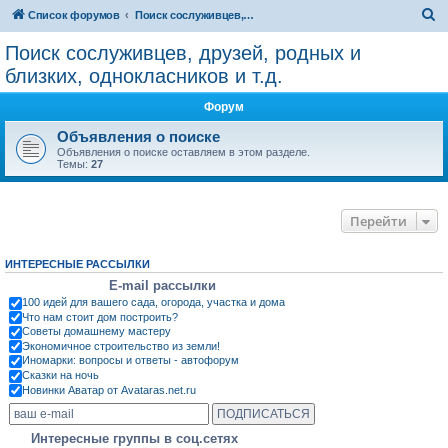
П
Список форумов
Поиск сослуживцев, друзей, родных и близких, однокласников и т.д.
о
Поиск сослуживцев, друзей, родных и
и
близких, однокласников и т.д.
с
Форум
к
Объявления о поиске
Объявления о поиске оставляем в этом разделе.
Темы:
27
Перейти
ИНТЕРЕСНЫЕ РАССЫЛКИ
E-mail рассылки
100 идей для вашего сада, огорода, участка и дома
Что нам стоит дом построить?
Советы домашнему мастеру
Экономичное строительство из земли!
Иномарки: вопросы и ответы - автофорум
Сказки на ночь
Новинки Аватар от Avataras.net.ru
Интересные группы в соц.сетях