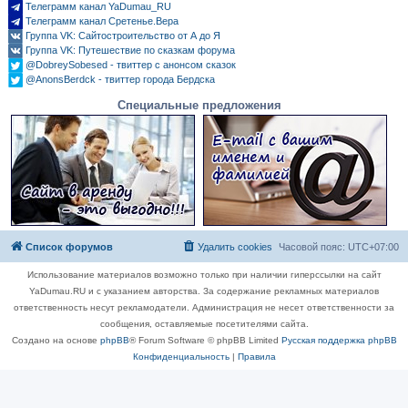
Телеграмм канал YaDumau_RU
Телеграмм канал Сретенье.Вера
Группа VK: Сайтостроительство от А до Я
Группа VK: Путешествие по сказкам форума
@DobreySobesed - твиттер с анонсом сказок
@AnonsBerdck - твиттер города Бердска
Специальные предложения
Список форумов
Удалить cookies
Часовой пояс:
UTC+07:00
Использование материалов возможно только при наличии гиперссылки на сайт
YaDumau.RU и с указанием авторства. За содержание рекламных материалов
ответственность несут рекламодатели. Администрация не несет ответственности за
сообщения, оставляемые посетителями сайта.
Создано на основе
phpBB
® Forum Software © phpBB Limited
Русская поддержка phpBB
Конфиденциальность
|
Правила