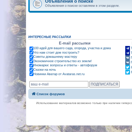
Объявления о поиске
Объявления о поиске оставляем в этом разделе.
ИНТЕРЕСНЫЕ РАССЫЛКИ
E-mail рассылки
100 идей для вашего сада, огорода, участка и дома
Что нам стоит дом построить?
Советы домашнему мастеру
Экономичное строительство из земли!
Иномарки: вопросы и ответы - автофорум
Сказки на ночь
Новинки Аватар от Avataras.net.ru
Список форумов
Использование материалов возможно только при наличии гиперсс