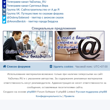
Телеграмм канал YaDumau_RU
Телеграмм канал Сретенье.Вера
Группа VK: Сайтостроительство от А до Я
Группа VK: Путешествие по сказкам форума
@DobreySobesed - твиттер с анонсом сказок
@AnonsBerdck - твиттер города Бердска
Специальные предложения
Список форумов
Удалить cookies
Часовой пояс:
UTC+07:00
Использование материалов возможно только при наличии гиперссылки на сайт
YaDumau.RU и с указанием авторства. За содержание рекламных материалов
ответственность несут рекламодатели. Администрация не несет ответственности за
сообщения, оставляемые посетителями сайта.
Создано на основе
phpBB
® Forum Software © phpBB Limited
Русская поддержка phpBB
Конфиденциальность
|
Правила