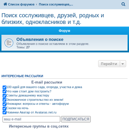
П
Список форумов
Поиск сослуживцев, друзей, родных и близких, однокласников и т.д.
о
Поиск сослуживцев, друзей, родных и
и
близких, однокласников и т.д.
с
Форум
к
Объявления о поиске
Объявления о поиске оставляем в этом разделе.
Темы:
27
Перейти
ИНТЕРЕСНЫЕ РАССЫЛКИ
E-mail рассылки
100 идей для вашего сада, огорода, участка и дома
Что нам стоит дом построить?
Советы домашнему мастеру
Экономичное строительство из земли!
Иномарки: вопросы и ответы - автофорум
Сказки на ночь
Новинки Аватар от Avataras.net.ru
Интересные группы в соц.сетях