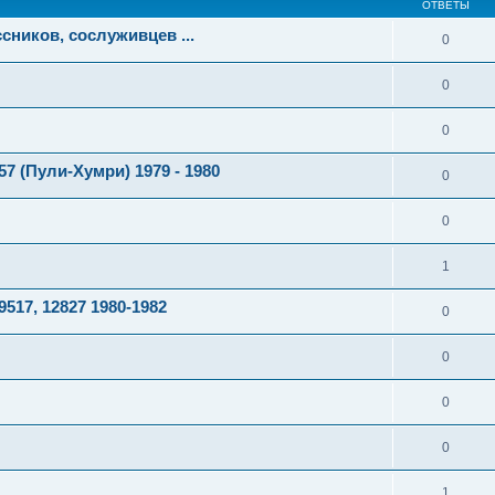
ОТВЕТЫ
сников, сослуживцев ...
0
0
0
 (Пули-Хумри) 1979 - 1980
0
0
1
517, 12827 1980-1982
0
0
0
0
1