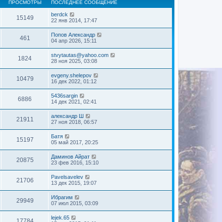
ПРОСМОТРЫ
ПОСЛЕДНЕЕ СООБЩЕНИЕ
berdck
15149
22 янв 2014, 17:47
Попов Александр
461
04 апр 2026, 15:11
stvytautas@yahoo.com
1824
28 ноя 2025, 03:08
evgeny.shelepov
10479
16 дек 2022, 01:12
5436sargin
6886
14 дек 2021, 02:41
александр Ш
21911
27 ноя 2018, 06:57
Батя
15197
05 май 2017, 20:25
Даминов Айрат
20875
23 фев 2016, 15:10
Pavelsavelev
21706
13 дек 2015, 19:07
Ибрагим
29949
07 июл 2015, 03:09
lejek.65
17784