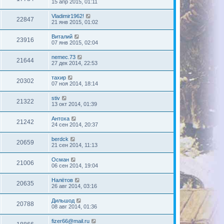
15 апр 2015, 01:11
Vladimir1962!
22847
21 янв 2015, 01:02
Виталий
23916
07 янв 2015, 02:04
nemec.73
21644
27 дек 2014, 22:53
тахир
20302
07 ноя 2014, 18:14
stiv
21322
13 окт 2014, 01:39
Антоха
21242
24 сен 2014, 20:37
berdck
20659
21 сен 2014, 11:13
Осман
21006
06 сен 2014, 19:04
Налётов
20635
26 авг 2014, 03:16
Дильшод
20788
08 авг 2014, 01:36
fizer66@mail.ru