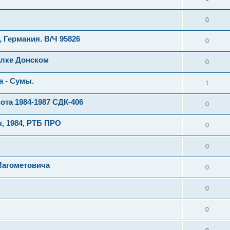
0
, Германия. В/Ч 95826
0
елке Донском
0
а - Сумы.
1
та 1984-1987 СДК-406
0
 1984, РТБ ПРО
0
0
Магометовича
0
0
0