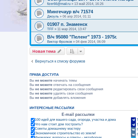
fizer66@mail.ru
»
13 май 2014, 16:26
Мингечаур в/ч 71574
Джоуль
»
06 апр 2014, 01:11
01907 п. Знаменск
TFF
»
11 мар 2014, 13:47
В/ч 95080 "Пеленг" 1973 - 1975г.
Виктор Фролков
»
04 фев 2014, 06:09
Новая тема
Вернуться к списку форумов
ПРАВА ДОСТУПА
Вы
не можете
начинать темы
Вы
не можете
отвечать на сообщения
Вы
не можете
редактировать свои сообщения
Вы
не можете
удалять свои сообщения
Вы
не можете
добавлять вложения
ИНТЕРЕСНЫЕ РАССЫЛКИ
E-mail рассылки
100 идей для вашего сада, огорода, участка и дома
Что нам стоит дом построить?
Советы домашнему мастеру
Экономичное строительство из земли!
Иномарки: вопросы и ответы - автофорум