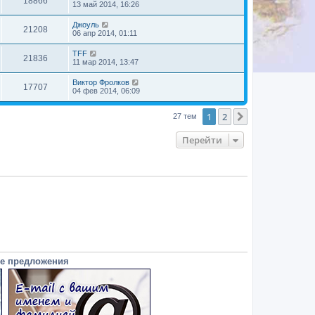
18866
13 май 2014, 16:26
Джоуль
21208
06 апр 2014, 01:11
TFF
21836
11 мар 2014, 13:47
Виктор Фролков
17707
04 фев 2014, 06:09
1
2
След.
27 тем
Перейти
е предложения