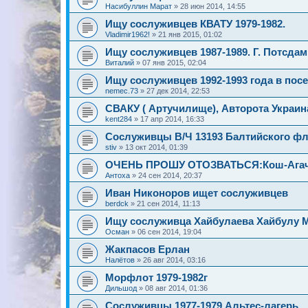
Насибуллин Марат
»
28 июн 2014, 14:55
Ищу сослуживцев КВАТУ 1979-1982.
Vladimir1962!
»
21 янв 2015, 01:02
Ищу сослуживцев 1987-1989. Г. Потсдам
Виталий
»
07 янв 2015, 02:04
Ищу сослуживцев 1992-1993 года в пос
nemec.73
»
27 дек 2014, 22:53
СВАКУ ( Артучилище), Авторота Украин
kent284
»
17 апр 2014, 16:33
Сослуживцы В/Ч 13193 Балтийского фло
stiv
»
13 окт 2014, 01:39
ОЧЕНЬ ПРОШУ ОТОЗВАТЬСЯ:Кош-Агач,
Антоха
»
24 сен 2014, 20:37
Иван Никоноров ищет сослуживцев
berdck
»
21 сен 2014, 11:13
Ищу сослуживца Хайбулаева Хайбулу 
Осман
»
06 сен 2014, 19:04
Жакпасов Ерлан
Налётов
»
26 авг 2014, 03:16
Морфлот 1979-1982г
Дильшод
»
08 авг 2014, 01:36
Сослуживцы 1977-1979 Альтес-лагерь