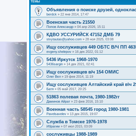
ТЕМЫ
Объявления о поиске друзей, одноклас
berdck
»
22 янв 2014, 17:47
Военская часть 21550
Попов Александр
»
04 апр 2026, 15:11
КДВО УССУРИЙСК 47152 ДМБ 79
stvytautas@yahoo.com
»
28 ноя 2025, 03:08
Ищу сослуживцев 449 ОБТС В/Ч ПП 46357
evgeny.shelepov
»
16 дек 2022, 01:12
5436 Иркутск 1968-1970
5436sargin
»
14 дек 2021, 02:41
Ищу сослуживцев в/ч 154 ОМИС
Олег Вел
»
19 фев 2014, 11:19
Ищу сослуживцев Алтайский край в\ч 29
Батя
»
05 май 2017, 20:25
51863 полевая почта, 1980-1982гг
Даминов Айрат
»
23 фев 2016, 15:10
Военная часть 58545 город 1980-1981
Pavelsavelev
»
13 дек 2015, 19:07
Служба в Томске 1976-1978
Ибрагим
»
07 июл 2015, 03:09
сослуживцы 1988-1989