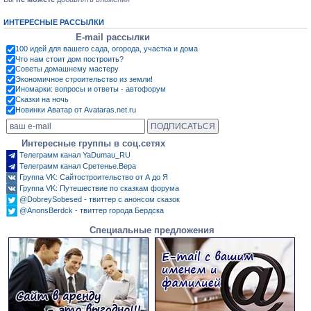
ИНТЕРЕСНЫЕ РАССЫЛКИ
E-mail рассылки
100 идей для вашего сада, огорода, участка и дома
Что нам стоит дом построить?
Советы домашнему мастеру
Экономичное строительство из земли!
Иномарки: вопросы и ответы - автофорум
Сказки на ночь
Новинки Аватар от Avataras.net.ru
Интересные группы в соц.сетях
Телеграмм канал YaDumau_RU
Телеграмм канал Сретенье.Вера
Группа VK: Сайтостроительство от А до Я
Группа VK: Путешествие по сказкам форума
@DobreySobesed - твиттер с анонсом сказок
@AnonsBerdck - твиттер города Бердска
Специальные предложения