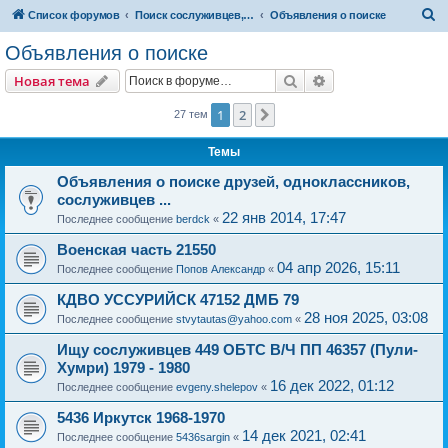
П
Список форумов
Поиск сослуживцев, друзей, родных и близких, однокласников и т.д.
Объявления о поиске
о
Объявления о поиске
и
Поиск
Расширенный пои
Новая тема
с
к
1
2
След.
27 тем
Темы
Объявления о поиске друзей, одноклассников,
сослуживцев ...
22 янв 2014, 17:47
Последнее сообщение
berdck
«
Военская часть 21550
04 апр 2026, 15:11
Последнее сообщение
Попов Александр
«
КДВО УССУРИЙСК 47152 ДМБ 79
28 ноя 2025, 03:08
Последнее сообщение
stvytautas@yahoo.com
«
Ищу сослуживцев 449 ОБТС В/Ч ПП 46357 (Пули-
Хумри) 1979 - 1980
16 дек 2022, 01:12
Последнее сообщение
evgeny.shelepov
«
5436 Иркутск 1968-1970
14 дек 2021, 02:41
Последнее сообщение
5436sargin
«