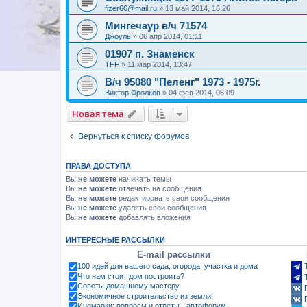
fizer66@mail.ru
»
13 май 2014, 16:26
Мингечаур в/ч 71574
Джоуль
»
06 апр 2014, 01:11
01907 п. Знаменск
TFF
»
11 мар 2014, 13:47
В/ч 95080 "Пеленг" 1973 - 1975г.
Виктор Фролков
»
04 фев 2014, 06:09
Новая тема
Вернуться к списку форумов
ПРАВА ДОСТУПА
Вы
не можете
начинать темы
Вы
не можете
отвечать на сообщения
Вы
не можете
редактировать свои сообщения
Вы
не можете
удалять свои сообщения
Вы
не можете
добавлять вложения
ИНТЕРЕСНЫЕ РАССЫЛКИ
E-mail рассылки
100 идей для вашего сада, огорода, участка и дома
Что нам стоит дом построить?
Советы домашнему мастеру
Экономичное строительство из земли!
Иномарки: вопросы и ответы - автофорум