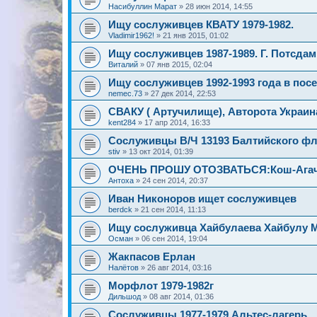
Насибуллин Марат
»
28 июн 2014, 14:55
Ищу сослуживцев КВАТУ 1979-1982.
Vladimir1962!
»
21 янв 2015, 01:02
Ищу сослуживцев 1987-1989. Г. Потсдам
Виталий
»
07 янв 2015, 02:04
Ищу сослуживцев 1992-1993 года в пос
nemec.73
»
27 дек 2014, 22:53
СВАКУ ( Артучилище), Авторота Украин
kent284
»
17 апр 2014, 16:33
Сослуживцы В/Ч 13193 Балтийского фло
stiv
»
13 окт 2014, 01:39
ОЧЕНЬ ПРОШУ ОТОЗВАТЬСЯ:Кош-Агач,
Антоха
»
24 сен 2014, 20:37
Иван Никоноров ищет сослуживцев
berdck
»
21 сен 2014, 11:13
Ищу сослуживца Хайбулаева Хайбулу 
Осман
»
06 сен 2014, 19:04
Жакпасов Ерлан
Налётов
»
26 авг 2014, 03:16
Морфлот 1979-1982г
Дильшод
»
08 авг 2014, 01:36
Сослуживцы 1977-1979 Альтес-лагерь