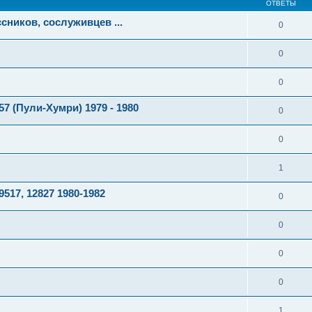
ОТВЕТЫ
сников, сослуживцев ...
0
0
0
 (Пули-Хумри) 1979 - 1980
0
0
1
517, 12827 1980-1982
0
0
0
0
1