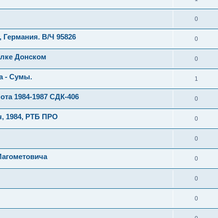
0
, Германия. В/Ч 95826
0
елке Донском
0
а - Сумы.
1
та 1984-1987 СДК-406
0
 1984, РТБ ПРО
0
0
Магометовича
0
0
0