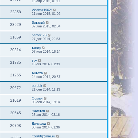
15 апр 2015, 01:11
Vladimir1962!
22858
21 янв 2015, 01:02
Виталий
23929
07 янв 2015, 02:04
nemec.73
21659
27 дек 2014, 22:53
тахир
20314
07 ноя 2014, 18:14
stiv
21335
13 окт 2014, 01:39
Антоха
21255
24 сен 2014, 20:37
berdck
20672
21 сен 2014, 11:13
Осман
21019
06 сен 2014, 19:04
Налётов
20645
26 авг 2014, 03:16
Дильшод
20798
08 авг 2014, 01:36
fizer66@mail.ru