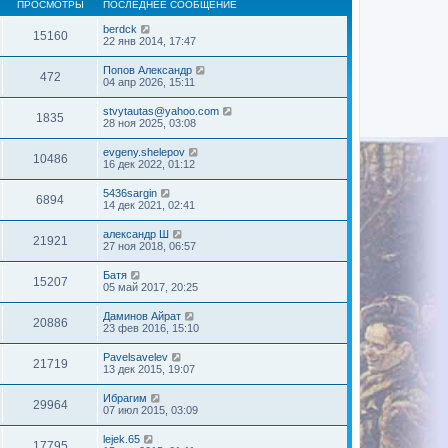
ПРОСМОТРЫ
ПОСЛЕДНЕЕ СООБЩЕНИЕ
berdck
15160
22 янв 2014, 17:47
Попов Александр
472
04 апр 2026, 15:11
stvytautas@yahoo.com
1835
28 ноя 2025, 03:08
evgeny.shelepov
10486
16 дек 2022, 01:12
5436sargin
6894
14 дек 2021, 02:41
александр Ш
21921
27 ноя 2018, 06:57
Батя
15207
05 май 2017, 20:25
Даминов Айрат
20886
23 фев 2016, 15:10
Pavelsavelev
21719
13 дек 2015, 19:07
Ибрагим
29964
07 июл 2015, 03:09
lejek.65
17795