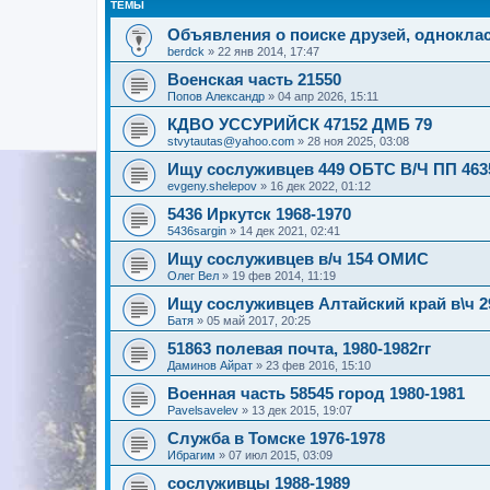
ТЕМЫ
Объявления о поиске друзей, одноклас
berdck
»
22 янв 2014, 17:47
Военская часть 21550
Попов Александр
»
04 апр 2026, 15:11
КДВО УССУРИЙСК 47152 ДМБ 79
stvytautas@yahoo.com
»
28 ноя 2025, 03:08
Ищу сослуживцев 449 ОБТС В/Ч ПП 46357
evgeny.shelepov
»
16 дек 2022, 01:12
5436 Иркутск 1968-1970
5436sargin
»
14 дек 2021, 02:41
Ищу сослуживцев в/ч 154 ОМИС
Олег Вел
»
19 фев 2014, 11:19
Ищу сослуживцев Алтайский край в\ч 29
Батя
»
05 май 2017, 20:25
51863 полевая почта, 1980-1982гг
Даминов Айрат
»
23 фев 2016, 15:10
Военная часть 58545 город 1980-1981
Pavelsavelev
»
13 дек 2015, 19:07
Служба в Томске 1976-1978
Ибрагим
»
07 июл 2015, 03:09
сослуживцы 1988-1989