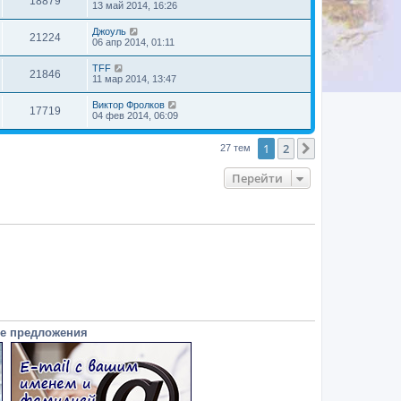
18879
13 май 2014, 16:26
Джоуль
21224
06 апр 2014, 01:11
TFF
21846
11 мар 2014, 13:47
Виктор Фролков
17719
04 фев 2014, 06:09
1
2
След.
27 тем
Перейти
е предложения