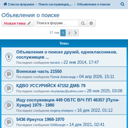
П
Список форумов
Поиск сослуживцев, друзей, родных и близких, однокласников и т.д.
Объявления о поиске
о
Объявления о поиске
и
Поиск
Расширенный пои
Новая тема
с
к
1
2
След.
27 тем
Темы
Объявления о поиске друзей, одноклассников,
сослуживцев ...
22 янв 2014, 17:47
Последнее сообщение
berdck
«
Военская часть 21550
04 апр 2026, 15:11
Последнее сообщение
Попов Александр
«
КДВО УССУРИЙСК 47152 ДМБ 79
28 ноя 2025, 03:08
Последнее сообщение
stvytautas@yahoo.com
«
Ищу сослуживцев 449 ОБТС В/Ч ПП 46357 (Пули-
Хумри) 1979 - 1980
16 дек 2022, 01:12
Последнее сообщение
evgeny.shelepov
«
5436 Иркутск 1968-1970
14 дек 2021, 02:41
Последнее сообщение
5436sargin
«