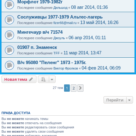
Морфлот 1979-1982г
08 авг 2014, 01:36
Последнее сообщение
Дильшод
«
Сослуживцы 1977-1979 Альтес-лагерь
13 май 2014, 16:26
Последнее сообщение
fizer66@mail.ru
«
Мингечаур в/ч 71574
06 апр 2014, 01:11
Последнее сообщение
Джоуль
«
01907 п. Знаменск
11 мар 2014, 13:47
Последнее сообщение
TFF
«
В/ч 95080 "Пеленг" 1973 - 1975г.
04 фев 2014, 06:09
Последнее сообщение
Виктор Фролков
«
Новая тема
1
2
След.
27 тем
Перейти
ПРАВА ДОСТУПА
Вы
не можете
начинать темы
Вы
не можете
отвечать на сообщения
Вы
не можете
редактировать свои сообщения
Вы
не можете
удалять свои сообщения
Вы
не можете
добавлять вложения