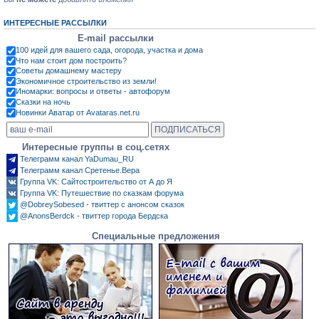
ИНТЕРЕСНЫЕ РАССЫЛКИ
E-mail рассылки
100 идей для вашего сада, огорода, участка и дома
Что нам стоит дом построить?
Советы домашнему мастеру
Экономичное строительство из земли!
Иномарки: вопросы и ответы - автофорум
Сказки на ночь
Новинки Аватар от Avataras.net.ru
Интересные группы в соц.сетях
Телеграмм канал YaDumau_RU
Телеграмм канал Сретенье.Вера
Группа VK: Сайтостроительство от А до Я
Группа VK: Путешествие по сказкам форума
@DobreySobesed - твиттер с анонсом сказок
@AnonsBerdck - твиттер города Бердска
Специальные предложения