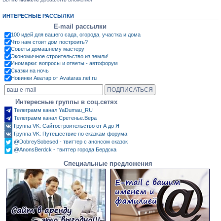
ИНТЕРЕСНЫЕ РАССЫЛКИ
E-mail рассылки
100 идей для вашего сада, огорода, участка и дома
Что нам стоит дом построить?
Советы домашнему мастеру
Экономичное строительство из земли!
Иномарки: вопросы и ответы - автофорум
Сказки на ночь
Новинки Аватар от Avataras.net.ru
Интересные группы в соц.сетях
Телеграмм канал YaDumau_RU
Телеграмм канал Сретенье.Вера
Группа VK: Сайтостроительство от А до Я
Группа VK: Путешествие по сказкам форума
@DobreySobesed - твиттер с анонсом сказок
@AnonsBerdck - твиттер города Бердска
Специальные предложения