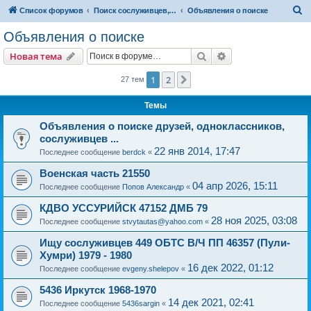
П
Список форумов
Поиск сослуживцев, друзей, родных и близких, однокласников и т.д.
Объявления о поиске
о
Объявления о поиске
и
Поиск
Расширенный пои
Новая тема
с
к
1
2
След.
27 тем
Темы
Объявления о поиске друзей, одноклассников,
сослуживцев ...
22 янв 2014, 17:47
Последнее сообщение
berdck
«
Военская часть 21550
04 апр 2026, 15:11
Последнее сообщение
Попов Александр
«
КДВО УССУРИЙСК 47152 ДМБ 79
28 ноя 2025, 03:08
Последнее сообщение
stvytautas@yahoo.com
«
Ищу сослуживцев 449 ОБТС В/Ч ПП 46357 (Пули-
Хумри) 1979 - 1980
16 дек 2022, 01:12
Последнее сообщение
evgeny.shelepov
«
5436 Иркутск 1968-1970
14 дек 2021, 02:41
Последнее сообщение
5436sargin
«