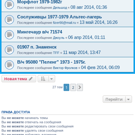
Морфлот 1979-1982г
08 авг 2014, 01:36
Последнее сообщение
Дильшод
«
Сослуживцы 1977-1979 Альтес-лагерь
13 май 2014, 16:26
Последнее сообщение
fizer66@mail.ru
«
Мингечаур в/ч 71574
06 апр 2014, 01:11
Последнее сообщение
Джоуль
«
01907 п. Знаменск
11 мар 2014, 13:47
Последнее сообщение
TFF
«
В/ч 95080 "Пеленг" 1973 - 1975г.
04 фев 2014, 06:09
Последнее сообщение
Виктор Фролков
«
Новая тема
1
2
След.
27 тем
Перейти
ПРАВА ДОСТУПА
Вы
не можете
начинать темы
Вы
не можете
отвечать на сообщения
Вы
не можете
редактировать свои сообщения
Вы
не можете
удалять свои сообщения
Вы
не можете
добавлять вложения