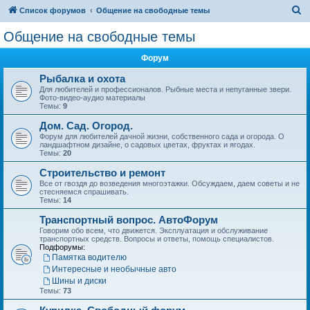
П
Список форумов
Общение на свободные темы
о
Общение на свободные темы
и
Форум
с
к
Рыбалка и охота
Для любителей и профессионалов. Рыбные места и непуганные звери.
Фото-видео-аудио материалы
Темы:
9
Дом. Сад. Огород.
Форум для любителей дачной жизни, собственного сада и огорода. О
ландшафтном дизайне, о садовых цветах, фруктах и ягодах.
Темы:
20
Строительство и ремонт
Все от гвоздя до возведения многоэтажки. Обсуждаем, даем советы и не
стесняемся спрашивать.
Темы:
14
Транспортный вопрос. АвтоФорум
Говорим обо всем, что движется. Эксплуатация и обслуживание
транспортных средств. Вопросы и ответы, помощь специалистов.
Подфорумы:
Памятка водителю
Интересные и необычные авто
Шины и диски
Темы:
73