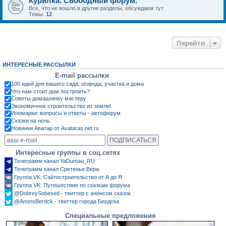
Курилка. Свободный форум.
Все, что не вошло в другие разделы, обсуждаем тут.
Темы:
12
Перейти
ИНТЕРЕСНЫЕ РАССЫЛКИ
E-mail рассылки
100 идей для вашего сада, огорода, участка и дома
Что нам стоит дом построить?
Советы домашнему мастеру
Экономичное строительство из земли!
Иномарки: вопросы и ответы - автофорум
Сказки на ночь
Новинки Аватар от Avataras.net.ru
Интересные группы в соц.сетях
Телеграмм канал YaDumau_RU
Телеграмм канал Сретенье.Вера
Группа VK: Сайтостроительство от А до Я
Группа VK: Путешествие по сказкам форума
@DobreySobesed - твиттер с анонсом сказок
@AnonsBerdck - твиттер города Бердска
Специальные предложения