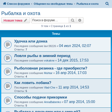
П
Список форумов
Общение на свободные темы
Рыбалка и охота
о
Рыбалка и охота
и
Поиск
Расширенный пои
Новая тема
с
9 тем • Страница
1
из
1
к
Темы
Удочка или донка
04 июл 2024, 02:07
Последнее сообщение
lavr38226
«
Ответы:
7
Ловля рыбы в зимний период
14 дек 2015, 17:53
Последнее сообщение
vokakne
«
Рыболовная резинка - где приобрести?
16 апр 2014, 17:03
Последнее сообщение
Muhtar
«
Ответы:
4
Как ловить лобана?
11 апр 2014, 14:53
Последнее сообщение
Vlad-Che
«
Ответы:
5
Способы подачи прикормки
07 апр 2014, 15:00
Последнее сообщение
AnnaBabenko
«
Ответы:
5
Рыбалка с друзьями или с семьей?