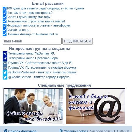
E-mail рассылки
100 идей для вашего сада, огорода, участка и дома
Что нам стоит дом построить?
Советы домашнему мастеру
Экономичное строительство из земли!
Иномарки: вопросы и ответы - автофорум
Сказки на ночь
Новинки Аватар от Avataras.net.ru
Интересные группы в соц.сетях
Телеграмм канал YaDumau_RU
Телеграмм канал Сретенье.Вера
Группа VK: Сайтостроительство от А до Я
Группа VK: Путешествие по сказкам форума
@DobreySobesed - твиттер с анонсом сказок
@AnonsBerdck - твиттер города Бердска
Специальные предложения
Список форумов
Удалить cookies
Часовой пояс:
UTC+07:00