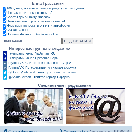
E-mail рассылки
100 идей для вашего сада, огорода, участка и дома
Что нам стоит дом построить?
Советы домашнему мастеру
Экономичное строительство из земли!
Иномарки: вопросы и ответы - автофорум
Сказки на ночь
Новинки Аватар от Avataras.net.ru
Интересные группы в соц.сетях
Телеграмм канал YaDumau_RU
Телеграмм канал Сретенье.Вера
Группа VK: Сайтостроительство от А до Я
Группа VK: Путешествие по сказкам форума
@DobreySobesed - твиттер с анонсом сказок
@AnonsBerdck - твиттер города Бердска
Специальные предложения
Список форумов
Удалить cookies
Часовой пояс:
UTC+07:00