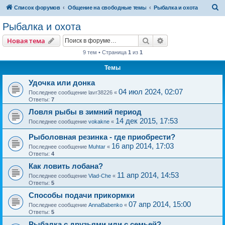
П
Список форумов
Общение на свободные темы
Рыбалка и охота
о
Рыбалка и охота
и
Поиск
Расширенный пои
Новая тема
с
9 тем • Страница
1
из
1
к
Темы
Удочка или донка
04 июл 2024, 02:07
Последнее сообщение
lavr38226
«
Ответы:
7
Ловля рыбы в зимний период
14 дек 2015, 17:53
Последнее сообщение
vokakne
«
Рыболовная резинка - где приобрести?
16 апр 2014, 17:03
Последнее сообщение
Muhtar
«
Ответы:
4
Как ловить лобана?
11 апр 2014, 14:53
Последнее сообщение
Vlad-Che
«
Ответы:
5
Способы подачи прикормки
07 апр 2014, 15:00
Последнее сообщение
AnnaBabenko
«
Ответы:
5
Рыбалка с друзьями или с семьей?