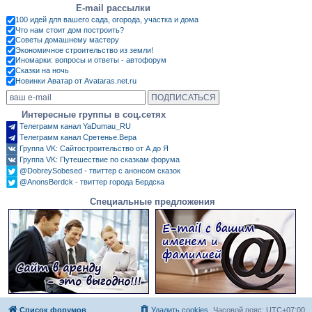
E-mail рассылки
100 идей для вашего сада, огорода, участка и дома
Что нам стоит дом построить?
Советы домашнему мастеру
Экономичное строительство из земли!
Иномарки: вопросы и ответы - автофорум
Сказки на ночь
Новинки Аватар от Avataras.net.ru
Интересные группы в соц.сетях
Телеграмм канал YaDumau_RU
Телеграмм канал Сретенье.Вера
Группа VK: Сайтостроительство от А до Я
Группа VK: Путешествие по сказкам форума
@DobreySobesed - твиттер с анонсом сказок
@AnonsBerdck - твиттер города Бердска
Специальные предложения
Список форумов
Удалить cookies
Часовой пояс:
UTC+07:00