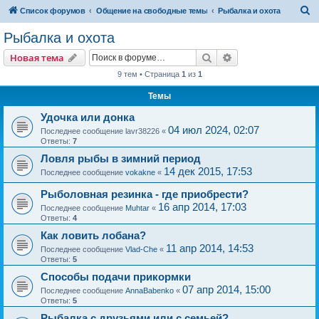
П
Список форумов
Общение на свободные темы
Рыбалка и охота
о
Рыбалка и охота
и
Поиск
Расширенный пои
Новая тема
с
9 тем • Страница
1
из
1
к
Темы
Удочка или донка
04 июл 2024, 02:07
Последнее сообщение
lavr38226
«
Ответы:
7
Ловля рыбы в зимний период
14 дек 2015, 17:53
Последнее сообщение
vokakne
«
Рыболовная резинка - где приобрести?
16 апр 2014, 17:03
Последнее сообщение
Muhtar
«
Ответы:
4
Как ловить лобана?
11 апр 2014, 14:53
Последнее сообщение
Vlad-Che
«
Ответы:
5
Способы подачи прикормки
07 апр 2014, 15:00
Последнее сообщение
AnnaBabenko
«
Ответы:
5
Рыбалка с друзьями или с семьей?