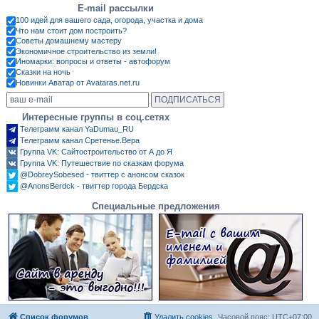
E-mail рассылки
100 идей для вашего сада, огорода, участка и дома
Что нам стоит дом построить?
Советы домашнему мастеру
Экономичное строительство из земли!
Иномарки: вопросы и ответы - автофорум
Сказки на ночь
Новинки Аватар от Avataras.net.ru
Интересные группы в соц.сетях
Телеграмм канал YaDumau_RU
Телеграмм канал Сретенье.Вера
Группа VK: Сайтостроительство от А до Я
Группа VK: Путешествие по сказкам форума
@DobreySobesed - твиттер с анонсом сказок
@AnonsBerdck - твиттер города Бердска
Специальные предложения
Список форумов
Удалить cookies
Часовой пояс:
UTC+07:00