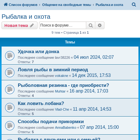
П
Список форумов
Общение на свободные темы
Рыбалка и охота
о
Рыбалка и охота
и
Поиск
Расширенный пои
Новая тема
с
9 тем • Страница
1
из
1
к
Темы
Удочка или донка
04 июл 2024, 02:07
Последнее сообщение
lavr38226
«
Ответы:
7
Ловля рыбы в зимний период
14 дек 2015, 17:53
Последнее сообщение
vokakne
«
Рыболовная резинка - где приобрести?
16 апр 2014, 17:03
Последнее сообщение
Muhtar
«
Ответы:
4
Как ловить лобана?
11 апр 2014, 14:53
Последнее сообщение
Vlad-Che
«
Ответы:
5
Способы подачи прикормки
07 апр 2014, 15:00
Последнее сообщение
AnnaBabenko
«
Ответы:
5
Рыбалка с друзьями или с семьей?