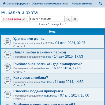
П
Список форумов
Общение на свободные темы
Рыбалка и охота
о
Рыбалка и охота
и
Поиск
Расширенный пои
Новая тема
с
9 тем • Страница
1
из
1
к
Темы
Удочка или донка
04 июл 2024, 02:07
Последнее сообщение
lavr38226
«
Ответы:
7
Ловля рыбы в зимний период
14 дек 2015, 17:53
Последнее сообщение
vokakne
«
Рыболовная резинка - где приобрести?
16 апр 2014, 17:03
Последнее сообщение
Muhtar
«
Ответы:
4
Как ловить лобана?
11 апр 2014, 14:53
Последнее сообщение
Vlad-Che
«
Ответы:
5
Способы подачи прикормки
07 апр 2014, 15:00
Последнее сообщение
AnnaBabenko
«
Ответы:
5
Рыбалка с друзьями или с семьей?