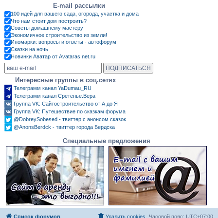
E-mail рассылки
100 идей для вашего сада, огорода, участка и дома
Что нам стоит дом построить?
Советы домашнему мастеру
Экономичное строительство из земли!
Иномарки: вопросы и ответы - автофорум
Сказки на ночь
Новинки Аватар от Avataras.net.ru
Интересные группы в соц.сетях
Телеграмм канал YaDumau_RU
Телеграмм канал Сретенье.Вера
Группа VK: Сайтостроительство от А до Я
Группа VK: Путешествие по сказкам форума
@DobreySobesed - твиттер с анонсом сказок
@AnonsBerdck - твиттер города Бердска
Специальные предложения
Список форумов
Удалить cookies
Часовой пояс:
UTC+07:00