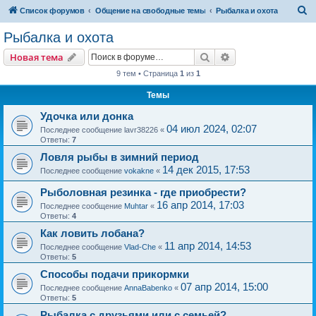
П
Список форумов
Общение на свободные темы
Рыбалка и охота
о
Рыбалка и охота
и
Поиск
Расширенный пои
Новая тема
с
9 тем • Страница
1
из
1
к
Темы
Удочка или донка
04 июл 2024, 02:07
Последнее сообщение
lavr38226
«
Ответы:
7
Ловля рыбы в зимний период
14 дек 2015, 17:53
Последнее сообщение
vokakne
«
Рыболовная резинка - где приобрести?
16 апр 2014, 17:03
Последнее сообщение
Muhtar
«
Ответы:
4
Как ловить лобана?
11 апр 2014, 14:53
Последнее сообщение
Vlad-Che
«
Ответы:
5
Способы подачи прикормки
07 апр 2014, 15:00
Последнее сообщение
AnnaBabenko
«
Ответы:
5
Рыбалка с друзьями или с семьей?