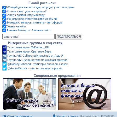
E-mail рассылки
100 идей для вашего сада, огорода, участка и дома
Что нам стоит дом построить?
Советы домашнему мастеру
Экономичное строительство из земли!
Иномарки: вопросы и ответы - автофорум
Сказки на ночь
Новинки Аватар от Avataras.net.ru
Интересные группы в соц.сетях
Телеграмм канал YaDumau_RU
Телеграмм канал Сретенье.Вера
Группа VK: Сайтостроительство от А до Я
Группа VK: Путешествие по сказкам форума
@DobreySobesed - твиттер с анонсом сказок
@AnonsBerdck - твиттер города Бердска
Специальные предложения
Список форумов
Удалить cookies
Часовой пояс:
UTC+07:00