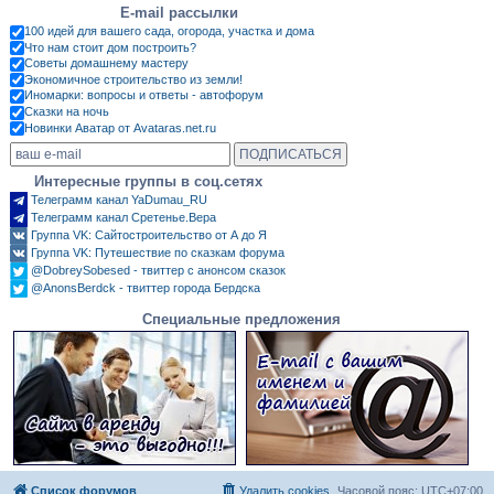
E-mail рассылки
100 идей для вашего сада, огорода, участка и дома
Что нам стоит дом построить?
Советы домашнему мастеру
Экономичное строительство из земли!
Иномарки: вопросы и ответы - автофорум
Сказки на ночь
Новинки Аватар от Avataras.net.ru
Интересные группы в соц.сетях
Телеграмм канал YaDumau_RU
Телеграмм канал Сретенье.Вера
Группа VK: Сайтостроительство от А до Я
Группа VK: Путешествие по сказкам форума
@DobreySobesed - твиттер с анонсом сказок
@AnonsBerdck - твиттер города Бердска
Специальные предложения
Список форумов
Удалить cookies
Часовой пояс:
UTC+07:00