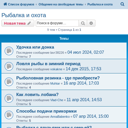
П
Список форумов
Общение на свободные темы
Рыбалка и охота
о
Рыбалка и охота
и
Поиск
Расширенный пои
Новая тема
с
9 тем • Страница
1
из
1
к
Темы
Удочка или донка
04 июл 2024, 02:07
Последнее сообщение
lavr38226
«
Ответы:
7
Ловля рыбы в зимний период
14 дек 2015, 17:53
Последнее сообщение
vokakne
«
Рыболовная резинка - где приобрести?
16 апр 2014, 17:03
Последнее сообщение
Muhtar
«
Ответы:
4
Как ловить лобана?
11 апр 2014, 14:53
Последнее сообщение
Vlad-Che
«
Ответы:
5
Способы подачи прикормки
07 апр 2014, 15:00
Последнее сообщение
AnnaBabenko
«
Ответы:
5
Рыбалка с друзьями или с семьей?