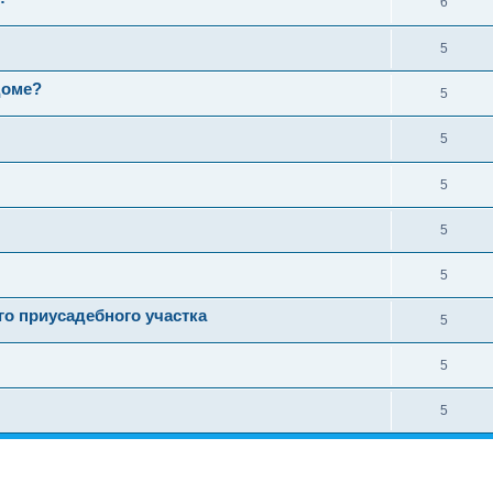
6
5
доме?
5
5
5
5
5
о приусадебного участка
5
5
5