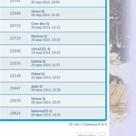
25742
06 апр 2014, 19:09
Sanya
22558
06 апр 2014, 15:34
Олег Вел
26723
24 мар 2014, 12:13
Marissa
22723
20 мар 2014, 13:29
vizira2201
23243
19 мар 2014, 13:24
Шейла
23570
25 фев 2014, 11:57
Rafael
23148
23 фев 2014, 12:57
додо
25447
09 фев 2014, 13:28
Muhtar
22575
08 фев 2014, 23:47
Neformal75
20614
08 фев 2014, 19:20
20 тем • Страница
1
из
1