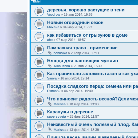
ТЕМЫ
деревья, хорошо растущие в тени
Voodrow
»
19 апр 2014, 19:55
Новый огородный сезон
Михаил
»
04 мар 2014, 15:23
как избавиться от грызунов в доме
ehe
»
07 мар 2014, 18:57
Пампасная трава - применение
babusika
»
20 апр 2014, 17:11
Блюда для настоящих мужчин
Alionushka
»
29 янв 2014, 15:47
Как правильно заложить газон и как ух
Sanya
»
16 апр 2014, 19:14
Посадка сладкого перца: семена или р
Dimon82
»
06 апр 2014, 19:40
Что приносит радость весной?Делимся
Marissa
»
18 мар 2014, 13:08
Карапузы в деревне
supersvveta
»
25 фев 2014, 11:57
Неизвестный очень полезный плод. Как
Marissa
»
13 фев 2014, 13:39
Пришла весна, варим щавелевый борщ