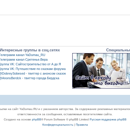
Интересные группы в соц.сетях
Специальны
Телеграмм канал YaDumau_RU
Телеграмм канал Сретенье.Вера
Группа VK: Сайтостроительство от А до Я
Группа VK: Путешествие по сказкам форума
@DobreySobesed - твиттер с анонсом сказок
@AnonsBerdck - твиттер города Бердска
ылки на сайт YaDumau.RU и с указанием авторства. За содержание рекламных материало
ответственности за сообщения, оставляемые посетителями сайта.
Создано на основе
phpBB
® Forum Software © phpBB Limited
Русская поддержка phpBB
Конфиденциальность
|
Правила