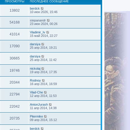
ПРОСМОТРЫ
ПОСЛЕДНЕЕ СООБЩЕНИЕ
berdck
13802
10 июн 2026, 15:46
stepanandr
54168
23 июн 2024, 00:26
Vladimir_Iv
41014
15 май 2014, 22:27
darsiya
17090
25 апр 2014, 19:21
darsiya
30665
25 апр 2014, 11:42
nickolaj
19746
19 апр 2014, 17:35
Rodnoy
20344
16 апр 2014, 16:59
Vlad-Che
22794
12 апр 2014, 11:53
AntonJurash
22042
11 апр 2014, 14:38
Pitermike
20735
09 апр 2014, 15:12
berdck