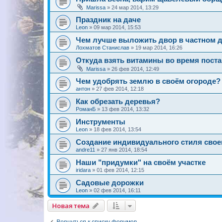
Marissa
»
24 мар 2014, 13:29
Праздник на даче
Leon
»
09 мар 2014, 15:53
Чем лучше выложить двор в частном 
Лохматов Станислав
»
19 мар 2014, 16:26
Откуда взять витамины во время поста
Marissa
»
26 фев 2014, 12:49
Чем удобрять землю в своём огороде?
антон
»
27 фев 2014, 12:18
Как обрезать деревья?
РоманБ
»
13 фев 2014, 13:32
Инструменты
Leon
»
18 фев 2014, 13:54
Создание индивидуального стиля своег
andre11
»
27 янв 2014, 18:54
Наши "придумки" на своём участке
iridara
»
01 фев 2014, 12:15
Садовые дорожки
Leon
»
02 фев 2014, 16:11
Новая тема