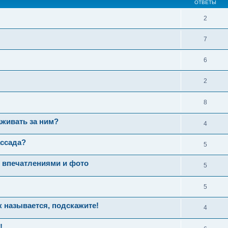
ОТВЕТЫ
2
7
6
2
8
аживать за ним?
4
ассада?
5
 впечатлениями и фото
5
5
 называется, подскажите!
4
!