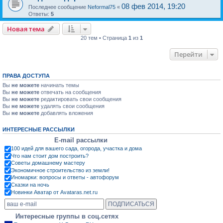
08 фев 2014, 19:20
Последнее сообщение
Neformal75
«
Ответы:
5
Новая тема
20 тем • Страница
1
из
1
Перейти
ПРАВА ДОСТУПА
Вы
не можете
начинать темы
Вы
не можете
отвечать на сообщения
Вы
не можете
редактировать свои сообщения
Вы
не можете
удалять свои сообщения
Вы
не можете
добавлять вложения
ИНТЕРЕСНЫЕ РАССЫЛКИ
E-mail рассылки
100 идей для вашего сада, огорода, участка и дома
Что нам стоит дом построить?
Советы домашнему мастеру
Экономичное строительство из земли!
Иномарки: вопросы и ответы - автофорум
Сказки на ночь
Новинки Аватар от Avataras.net.ru
Интересные группы в соц.сетях