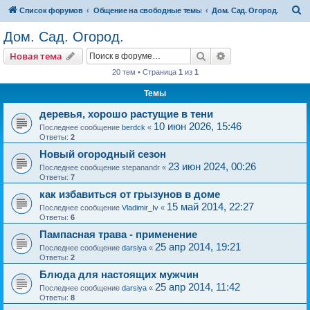
П
Список форумов
Общение на свободные темы
Дом. Сад. Огород.
о
Дом. Сад. Огород.
и
Поиск
Расширенный пои
Новая тема
с
20 тем • Страница
1
из
1
к
Темы
деревья, хорошо растущие в тени
10 июн 2026, 15:46
Последнее сообщение
berdck
«
Ответы:
2
Новый огородный сезон
23 июн 2024, 00:26
Последнее сообщение
stepanandr
«
Ответы:
7
как избавиться от грызунов в доме
15 май 2014, 22:27
Последнее сообщение
Vladimir_Iv
«
Ответы:
6
Пампасная трава - применение
25 апр 2014, 19:21
Последнее сообщение
darsiya
«
Ответы:
2
Блюда для настоящих мужчин
25 апр 2014, 11:42
Последнее сообщение
darsiya
«
Ответы:
8