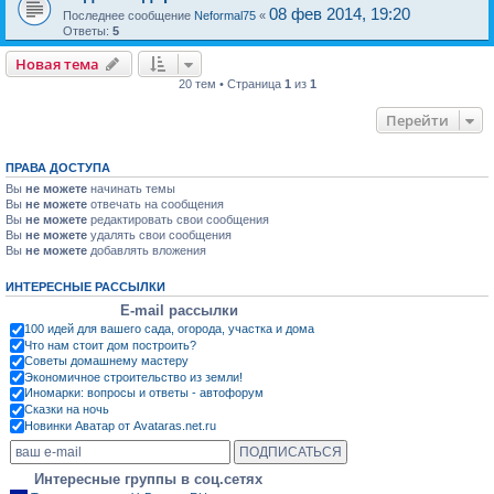
08 фев 2014, 19:20
Последнее сообщение
Neformal75
«
Ответы:
5
Новая тема
20 тем • Страница
1
из
1
Перейти
ПРАВА ДОСТУПА
Вы
не можете
начинать темы
Вы
не можете
отвечать на сообщения
Вы
не можете
редактировать свои сообщения
Вы
не можете
удалять свои сообщения
Вы
не можете
добавлять вложения
ИНТЕРЕСНЫЕ РАССЫЛКИ
E-mail рассылки
100 идей для вашего сада, огорода, участка и дома
Что нам стоит дом построить?
Советы домашнему мастеру
Экономичное строительство из земли!
Иномарки: вопросы и ответы - автофорум
Сказки на ночь
Новинки Аватар от Avataras.net.ru
Интересные группы в соц.сетях