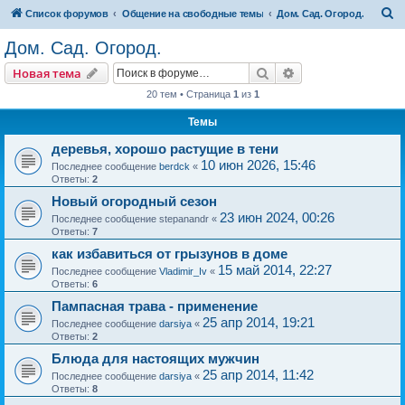
П
Список форумов
Общение на свободные темы
Дом. Сад. Огород.
о
Дом. Сад. Огород.
и
Поиск
Расширенный пои
Новая тема
с
20 тем • Страница
1
из
1
к
Темы
деревья, хорошо растущие в тени
10 июн 2026, 15:46
Последнее сообщение
berdck
«
Ответы:
2
Новый огородный сезон
23 июн 2024, 00:26
Последнее сообщение
stepanandr
«
Ответы:
7
как избавиться от грызунов в доме
15 май 2014, 22:27
Последнее сообщение
Vladimir_Iv
«
Ответы:
6
Пампасная трава - применение
25 апр 2014, 19:21
Последнее сообщение
darsiya
«
Ответы:
2
Блюда для настоящих мужчин
25 апр 2014, 11:42
Последнее сообщение
darsiya
«
Ответы:
8