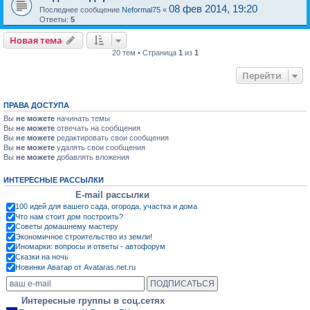
08 фев 2014, 19:20
Последнее сообщение
Neformal75
«
Ответы:
5
Новая тема
20 тем • Страница
1
из
1
Перейти
ПРАВА ДОСТУПА
Вы
не можете
начинать темы
Вы
не можете
отвечать на сообщения
Вы
не можете
редактировать свои сообщения
Вы
не можете
удалять свои сообщения
Вы
не можете
добавлять вложения
ИНТЕРЕСНЫЕ РАССЫЛКИ
E-mail рассылки
100 идей для вашего сада, огорода, участка и дома
Что нам стоит дом построить?
Советы домашнему мастеру
Экономичное строительство из земли!
Иномарки: вопросы и ответы - автофорум
Сказки на ночь
Новинки Аватар от Avataras.net.ru
Интересные группы в соц.сетях