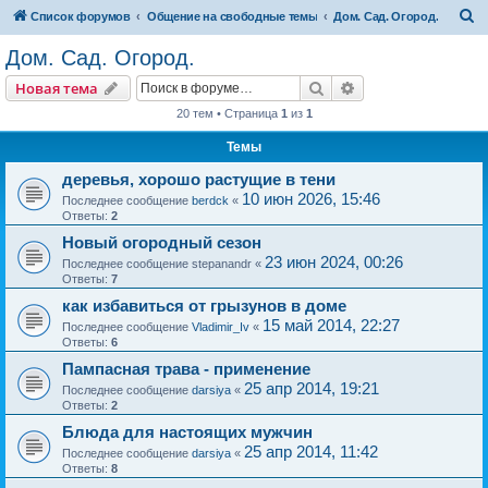
П
Список форумов
Общение на свободные темы
Дом. Сад. Огород.
о
Дом. Сад. Огород.
и
Поиск
Расширенный пои
Новая тема
с
20 тем • Страница
1
из
1
к
Темы
деревья, хорошо растущие в тени
10 июн 2026, 15:46
Последнее сообщение
berdck
«
Ответы:
2
Новый огородный сезон
23 июн 2024, 00:26
Последнее сообщение
stepanandr
«
Ответы:
7
как избавиться от грызунов в доме
15 май 2014, 22:27
Последнее сообщение
Vladimir_Iv
«
Ответы:
6
Пампасная трава - применение
25 апр 2014, 19:21
Последнее сообщение
darsiya
«
Ответы:
2
Блюда для настоящих мужчин
25 апр 2014, 11:42
Последнее сообщение
darsiya
«
Ответы:
8