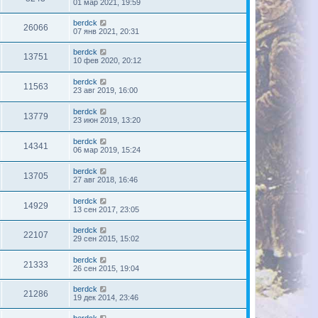
01 мар 2021, 19:59
berdck
26066
07 янв 2021, 20:31
berdck
13751
10 фев 2020, 20:12
berdck
11563
23 авг 2019, 16:00
berdck
13779
23 июн 2019, 13:20
berdck
14341
06 мар 2019, 15:24
berdck
13705
27 авг 2018, 16:46
berdck
14929
13 сен 2017, 23:05
berdck
22107
29 сен 2015, 15:02
berdck
21333
26 сен 2015, 19:04
berdck
21286
19 дек 2014, 23:46