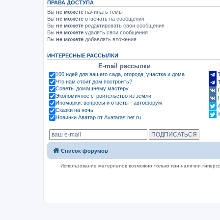
ПРАВА ДОСТУПА
Вы
не можете
начинать темы
Вы
не можете
отвечать на сообщения
Вы
не можете
редактировать свои сообщения
Вы
не можете
удалять свои сообщения
Вы
не можете
добавлять вложения
ИНТЕРЕСНЫЕ РАССЫЛКИ
E-mail рассылки
100 идей для вашего сада, огорода, участка и дома
Что нам стоит дом построить?
Советы домашнему мастеру
Экономичное строительство из земли!
Иномарки: вопросы и ответы - автофорум
Сказки на ночь
Новинки Аватар от Avataras.net.ru
Список форумов
Использование материалов возможно только при наличии гиперсс