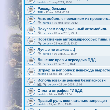
berdck
»
01 мар 2021, 19:59
Расход бензина
TFF
»
12 мар 2014, 00:24
Автомобиль с посланием из прошлого..
berdck
»
10 фев 2020, 20:12
Покупаем поддержанный автомобиль..
berdck
»
28 июн 2018, 23:11
Портативные автокомпрессоры: типы, 
berdck
»
23 июн 2019, 13:20
Лучше не скажешь :)
berdck
»
06 мар 2019, 15:24
Лишение прав и пересдача ПДД
berdck
»
27 авг 2018, 16:46
Штраф за непропуск пешехода вырастет
berdck
»
13 сен 2017, 23:05
Использование ремней безопасности
berdck
»
29 сен 2015, 15:02
Оплата штрафов ГИБДД
berdck
»
26 сен 2015, 19:04
Правый руль окончательно запрещен
berdck
»
19 дек 2014, 23:46