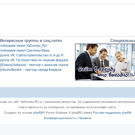
Интересные группы в соц.сетях
Специальны
Телеграмм канал YaDumau_RU
Телеграмм канал Сретенье.Вера
Группа VK: Сайтостроительство от А до Я
Группа VK: Путешествие по сказкам форума
@DobreySobesed - твиттер с анонсом сказок
@AnonsBerdck - твиттер города Бердска
ылки на сайт YaDumau.RU и с указанием авторства. За содержание рекламных материало
ответственности за сообщения, оставляемые посетителями сайта.
Создано на основе
phpBB
® Forum Software © phpBB Limited
Русская поддержка phpBB
Конфиденциальность
|
Правила