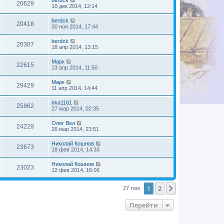
berdck
20629
10 дек 2014, 12:14
berdck
20418
30 ноя 2014, 17:44
berdck
20307
18 апр 2014, 13:15
Марк
22615
13 апр 2014, 11:50
Марк
29429
11 апр 2014, 14:44
irka1161
25862
27 мар 2014, 02:35
Олег Вел
24229
26 мар 2014, 23:51
Николай Кошнов
23673
18 фев 2014, 14:33
Николай Кошнов
23023
12 фев 2014, 16:06
1
2
След.
27 тем
Перейти