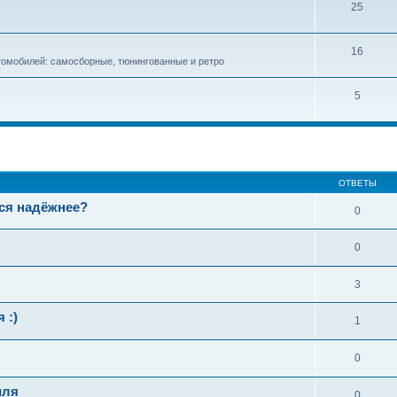
25
16
омобилей: самосборные, тюнингованные и ретро
5
ширенный поиск
ОТВЕТЫ
тся надёжнее?
0
0
3
 :)
1
0
иля
0