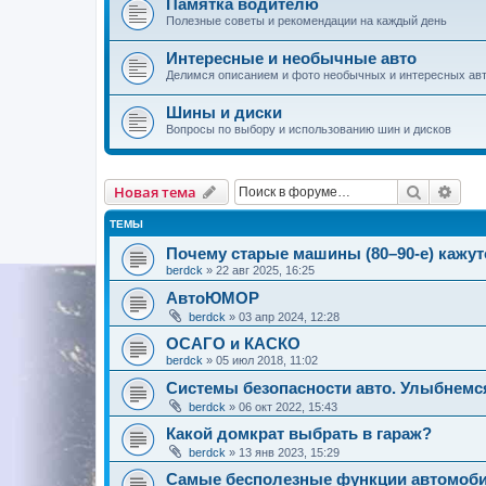
Памятка водителю
Полезные советы и рекомендации на каждый день
Интересные и необычные авто
Делимся описанием и фото необычных и интересных авт
Шины и диски
Вопросы по выбору и использованию шин и дисков
Поиск
Рас
Новая тема
ТЕМЫ
Почему старые машины (80–90-е) кажу
berdck
»
22 авг 2025, 16:25
АвтоЮМОР
berdck
»
03 апр 2024, 12:28
ОСАГО и КАСКО
berdck
»
05 июл 2018, 11:02
Системы безопасности авто. Улыбнемся
berdck
»
06 окт 2022, 15:43
Какой домкрат выбрать в гараж?
berdck
»
13 янв 2023, 15:29
Самые бесполезные функции автомоб