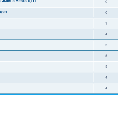
шимся с места ДТП"
0
ещен
0
3
4
6
5
5
4
4