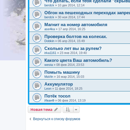
Что делать, если тебя сделали "скрыв
berdck
»
10 дек 2014, 12:14
Обгон на пешеходных переходах запр
berdck
»
30 ноя 2014, 17:44
Магнит на номер автомобиля
ase4ka
»
17 апр 2014, 16:25
Проверка болтов на колесах.
Dobkin
»
06 апр 2014, 15:49
Сколько лет вы за рулем?
irka1161
»
23 янв 2014, 19:40
Какого цвета Ваш автомобиль?
westa
»
08 фев 2014, 23:53
Помыть машину
MaVin
»
16 мар 2014, 15:03
Аккумулятор
Leon
»
11 фев 2014, 18:25
Потёк тосол
ИванФ
»
06 фев 2014, 13:19
Новая тема
Вернуться к списку форумов