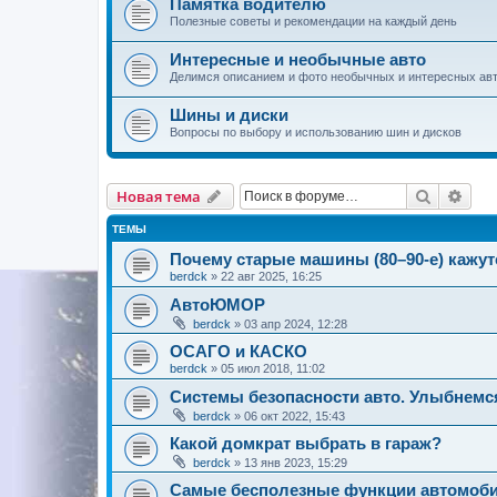
Памятка водителю
Полезные советы и рекомендации на каждый день
Интересные и необычные авто
Делимся описанием и фото необычных и интересных авт
Шины и диски
Вопросы по выбору и использованию шин и дисков
Поиск
Рас
Новая тема
ТЕМЫ
Почему старые машины (80–90-е) кажу
berdck
»
22 авг 2025, 16:25
АвтоЮМОР
berdck
»
03 апр 2024, 12:28
ОСАГО и КАСКО
berdck
»
05 июл 2018, 11:02
Системы безопасности авто. Улыбнемся
berdck
»
06 окт 2022, 15:43
Какой домкрат выбрать в гараж?
berdck
»
13 янв 2023, 15:29
Самые бесполезные функции автомоб