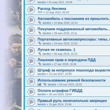
berdck
»
01 мар 2021, 19:59
Расход бензина
TFF
»
12 мар 2014, 00:24
Автомобиль с посланием из прошлого..
berdck
»
10 фев 2020, 20:12
Покупаем поддержанный автомобиль..
berdck
»
28 июн 2018, 23:11
Портативные автокомпрессоры: типы, 
berdck
»
23 июн 2019, 13:20
Лучше не скажешь :)
berdck
»
06 мар 2019, 15:24
Лишение прав и пересдача ПДД
berdck
»
27 авг 2018, 16:46
Штраф за непропуск пешехода вырастет
berdck
»
13 сен 2017, 23:05
Использование ремней безопасности
berdck
»
29 сен 2015, 15:02
Оплата штрафов ГИБДД
berdck
»
26 сен 2015, 19:04
Правый руль окончательно запрещен
berdck
»
19 дек 2014, 23:46