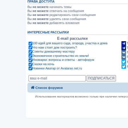
ПРАВА ДОСТУПА
Вы
не можете
начинать темы
Вы
не можете
отвечать на сообщения
Вы
не можете
редактировать свои сообщения
Вы
не можете
удалять свои сообщения
Вы
не можете
добавлять вложения
ИНТЕРЕСНЫЕ РАССЫЛКИ
E-mail рассылки
100 идей для вашего сада, огорода, участка и дома
Что нам стоит дом построить?
Советы домашнему мастеру
Экономичное строительство из земли!
Иномарки: вопросы и ответы - автофорум
Сказки на ночь
Новинки Аватар от Avataras.net.ru
Список форумов
Использование материалов возможно только при наличии гиперсс