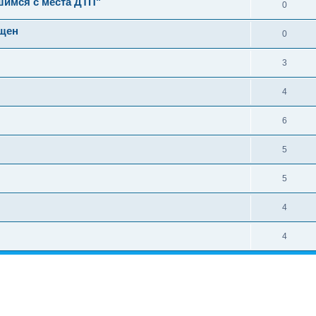
шимся с места ДТП"
0
ещен
0
3
4
6
5
5
4
4