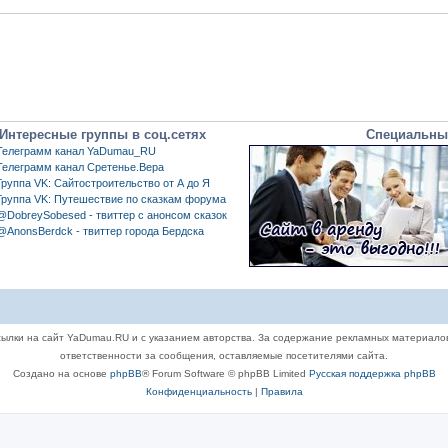
Интересные группы в соц.сетях
Специальны
Телеграмм канал YaDumau_RU
Телеграмм канал Сретенье.Вера
Группа VK: Сайтостроительство от А до Я
Группа VK: Путешествие по сказкам форума
@DobreySobesed - твиттер с анонсом сказок
@AnonsBerdck - твиттер города Бердска
ылки на сайт YaDumau.RU и с указанием авторства. За содержание рекламных материало
ответственности за сообщения, оставляемые посетителями сайта.
Создано на основе
phpBB
® Forum Software © phpBB Limited
Русская поддержка phpBB
Конфиденциальность
|
Правила