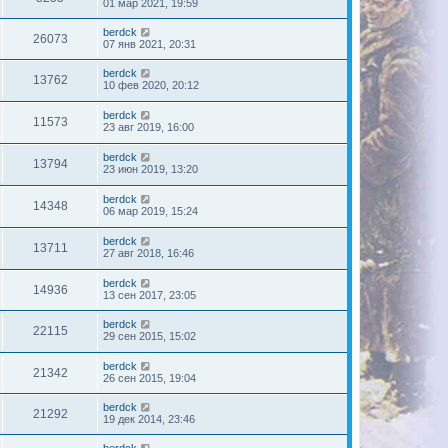
01 мар 2021, 19:59
berdck
26073
07 янв 2021, 20:31
berdck
13762
10 фев 2020, 20:12
berdck
11573
23 авг 2019, 16:00
berdck
13794
23 июн 2019, 13:20
berdck
14348
06 мар 2019, 15:24
berdck
13711
27 авг 2018, 16:46
berdck
14936
13 сен 2017, 23:05
berdck
22115
29 сен 2015, 15:02
berdck
21342
26 сен 2015, 19:04
berdck
21292
19 дек 2014, 23:46