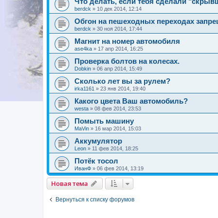
Что делать, если тебя сделали "скрыв
berdck
»
10 дек 2014, 12:14
Обгон на пешеходных переходах запр
berdck
»
30 ноя 2014, 17:44
Магнит на номер автомобиля
ase4ka
»
17 апр 2014, 16:25
Проверка болтов на колесах.
Dobkin
»
06 апр 2014, 15:49
Сколько лет вы за рулем?
irka1161
»
23 янв 2014, 19:40
Какого цвета Ваш автомобиль?
westa
»
08 фев 2014, 23:53
Помыть машину
MaVin
»
16 мар 2014, 15:03
Аккумулятор
Leon
»
11 фев 2014, 18:25
Потёк тосол
ИванФ
»
06 фев 2014, 13:19
Новая тема
Вернуться к списку форумов