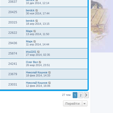
berdck
20637
10 дек 2014, 12:14
berdck
20425
30 ноя 2014, 17:44
berdck
20315
18 апр 2014, 13:15
Марк
22622
13 апр 2014, 11:50
Марк
29436
11 апр 2014, 14:44
irka1161
25874
27 мар 2014, 02:35
Олег Вел
24241
26 мар 2014, 23:51
Николай Кошнов
23679
18 фев 2014, 14:33
Николай Кошнов
23031
12 фев 2014, 16:06
1
2
След.
27 тем
Перейти