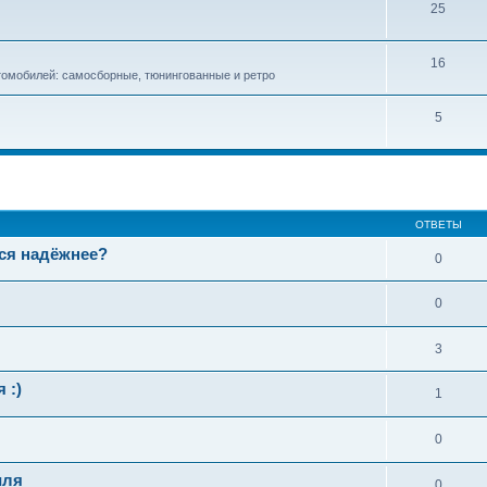
25
16
омобилей: самосборные, тюнингованные и ретро
5
ширенный поиск
ОТВЕТЫ
тся надёжнее?
0
0
3
 :)
1
0
иля
0