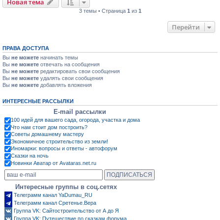
Новая тема
3 темы • Страница
1
из
1
Перейти
ПРАВА ДОСТУПА
Вы
не можете
начинать темы
Вы
не можете
отвечать на сообщения
Вы
не можете
редактировать свои сообщения
Вы
не можете
удалять свои сообщения
Вы
не можете
добавлять вложения
ИНТЕРЕСНЫЕ РАССЫЛКИ
E-mail рассылки
100 идей для вашего сада, огорода, участка и дома
Что нам стоит дом построить?
Советы домашнему мастеру
Экономичное строительство из земли!
Иномарки: вопросы и ответы - автофорум
Сказки на ночь
Новинки Аватар от Avataras.net.ru
Интересные группы в соц.сетях
Телеграмм канал YaDumau_RU
Телеграмм канал Сретенье.Вера
Группа VK: Сайтостроительство от А до Я
Группа VK: Путешествие по сказкам форума