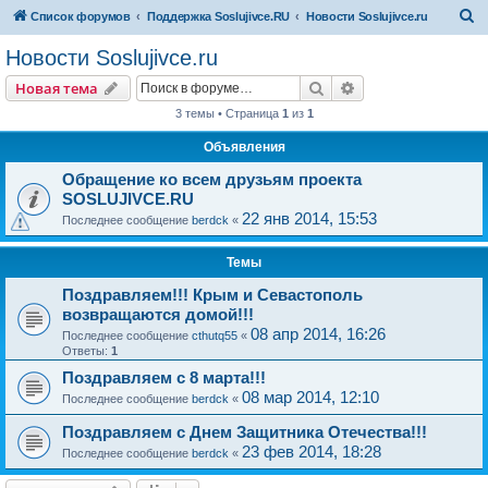
П
Список форумов
Поддержка Soslujivce.RU
Новости Soslujivce.ru
о
Новости Soslujivce.ru
и
Поиск
Расширенный пои
Новая тема
с
3 темы • Страница
1
из
1
к
Объявления
Обращение ко всем друзьям проекта
SOSLUJIVCE.RU
22 янв 2014, 15:53
Последнее сообщение
berdck
«
Темы
Поздравляем!!! Крым и Севастополь
возвращаются домой!!!
08 апр 2014, 16:26
Последнее сообщение
cthutq55
«
Ответы:
1
Поздравляем с 8 марта!!!
08 мар 2014, 12:10
Последнее сообщение
berdck
«
Поздравляем с Днем Защитника Отечества!!!
23 фев 2014, 18:28
Последнее сообщение
berdck
«