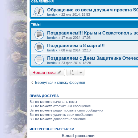
ОБЪЯВЛЕНИЯ
Обращение ко всем друзьям проекта 
berdck
»
22 янв 2014, 15:53
ТЕМЫ
Поздравляем!!! Крым и Севастополь в
berdck
»
17 мар 2014, 17:03
Поздравляем с 8 марта!!!
berdck
»
08 мар 2014, 12:10
Поздравляем с Днем Защитника Отечест
berdck
»
23 фев 2014, 18:28
Новая тема
Вернуться к списку форумов
ПРАВА ДОСТУПА
Вы
не можете
начинать темы
Вы
не можете
отвечать на сообщения
Вы
не можете
редактировать свои сообщения
Вы
не можете
удалять свои сообщения
Вы
не можете
добавлять вложения
ИНТЕРЕСНЫЕ РАССЫЛКИ
E-mail рассылки