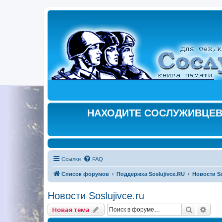
НАХОДИТЕ СОСЛУЖИВЦЕВ,
Ссылки
FAQ
Список форумов
Поддержка Soslujivce.RU
Новости So
Новости Soslujivce.ru
Поиск
Рас
Новая тема