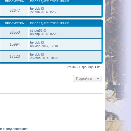
ПРОСМОТРЫ
ПОСЛЕДНЕЕ СООБЩЕНИЕ
berdck
22647
22 янв 2014, 15:53
ПРОСМОТРЫ
ПОСЛЕДНЕЕ СООБЩЕНИЕ
cthutq55
28553
08 апр 2014, 16:26
berdck
15994
08 мар 2014, 12:10
berdck
17123
23 фев 2014, 18:28
3 темы • Страница
1
из
1
Перейти
е предложения