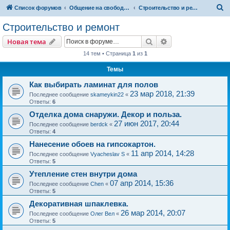
П
Список форумов
Общение на свободные темы
Строительство и ремонт
о
Строительство и ремонт
и
Поиск
Расширенный пои
Новая тема
с
14 тем • Страница
1
из
1
к
Темы
Как выбирать ламинат для полов
23 мар 2018, 21:39
Последнее сообщение
skameykin22
«
Ответы:
6
Отделка дома снаружи. Декор и польза.
27 июн 2017, 20:44
Последнее сообщение
berdck
«
Ответы:
4
Нанесение обоев на гипсокартон.
11 апр 2014, 14:28
Последнее сообщение
Vyacheslav S
«
Ответы:
5
Утепление стен внутри дома
07 апр 2014, 15:36
Последнее сообщение
Chen
«
Ответы:
5
Декоративная шпаклевка.
26 мар 2014, 20:07
Последнее сообщение
Олег Вел
«
Ответы:
5