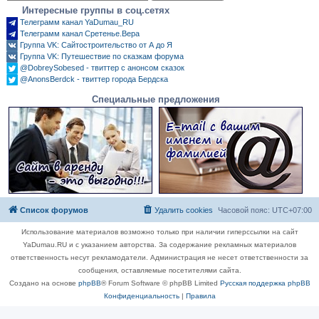
Интересные группы в соц.сетях
Телеграмм канал YaDumau_RU
Телеграмм канал Сретенье.Вера
Группа VK: Сайтостроительство от А до Я
Группа VK: Путешествие по сказкам форума
@DobreySobesed - твиттер с анонсом сказок
@AnonsBerdck - твиттер города Бердска
Специальные предложения
Список форумов
Удалить cookies
Часовой пояс:
UTC+07:00
Использование материалов возможно только при наличии гиперссылки на сайт
YaDumau.RU и с указанием авторства. За содержание рекламных материалов
ответственность несут рекламодатели. Администрация не несет ответственности за
сообщения, оставляемые посетителями сайта.
Создано на основе
phpBB
® Forum Software © phpBB Limited
Русская поддержка phpBB
Конфиденциальность
|
Правила