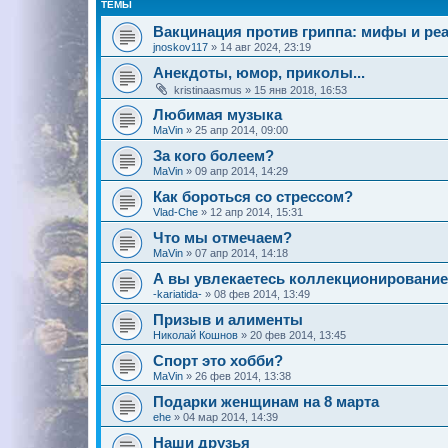
ТЕМЫ
Вакцинация против гриппа: мифы и ре
jnoskov117
»
14 авг 2024, 23:19
Анекдоты, юмор, приколы...
kristinaasmus
»
15 янв 2018, 16:53
Любимая музыка
MaVin
»
25 апр 2014, 09:00
За кого болеем?
MaVin
»
09 апр 2014, 14:29
Как бороться со стрессом?
Vlad-Che
»
12 апр 2014, 15:31
Что мы отмечаем?
MaVin
»
07 апр 2014, 14:18
А вы увлекаетесь коллекционировани
-kariatida-
»
08 фев 2014, 13:49
Призыв и алименты
Николай Кошнов
»
20 фев 2014, 13:45
Спорт это хобби?
MaVin
»
26 фев 2014, 13:38
Подарки женщинам на 8 марта
ehe
»
04 мар 2014, 14:39
Наши друзья