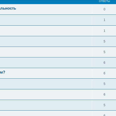
ОТВЕТЫ
альность
0
1
1
5
5
6
ем?
6
5
6
5
6