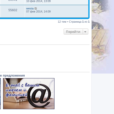
10 фев 2014, 13:09
westa
55602
07 фев 2014, 14:09
12 тем • Страница
1
из
1
Перейти
е предложения