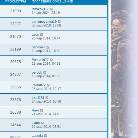
ПРОСМОТРЫ
ПОСЛЕДНЕЕ СООБЩЕНИЕ
jnoskov117
27003
14 авг 2024, 23:19
semenovvova19
14922
06 мар 2018, 17:06
Leon
21070
25 апр 2014, 10:44
babusika
22199
19 апр 2014, 18:59
Елена1977
20675
19 апр 2014, 04:51
berdck
24207
16 апр 2014, 07:55
Роман72
25866
25 мар 2014, 10:17
irka1161
23378
24 мар 2014, 10:56
Ravil
26688
21 мар 2014, 14:01
Саня
24644
19 мар 2014, 23:51
Ludmila
26941