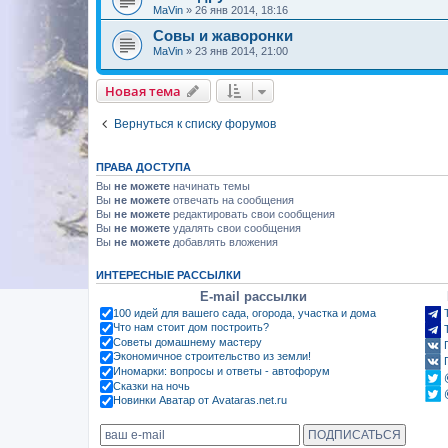
MaVin
»
26 янв 2014, 18:16
Совы и жаворонки
MaVin
»
23 янв 2014, 21:00
Новая тема
Вернуться к списку форумов
ПРАВА ДОСТУПА
Вы
не можете
начинать темы
Вы
не можете
отвечать на сообщения
Вы
не можете
редактировать свои сообщения
Вы
не можете
удалять свои сообщения
Вы
не можете
добавлять вложения
ИНТЕРЕСНЫЕ РАССЫЛКИ
E-mail рассылки
100 идей для вашего сада, огорода, участка и дома
Что нам стоит дом построить?
Советы домашнему мастеру
Экономичное строительство из земли!
Иномарки: вопросы и ответы - автофорум
Сказки на ночь
Новинки Аватар от Avataras.net.ru