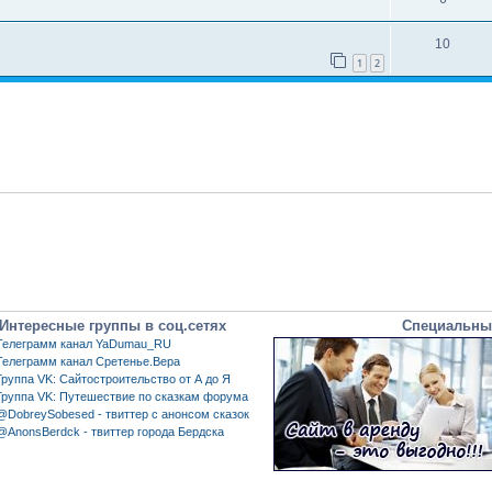
10
1
2
Интересные группы в соц.сетях
Специальны
Телеграмм канал YaDumau_RU
Телеграмм канал Сретенье.Вера
Группа VK: Сайтостроительство от А до Я
Группа VK: Путешествие по сказкам форума
@DobreySobesed - твиттер с анонсом сказок
@AnonsBerdck - твиттер города Бердска