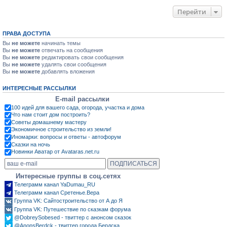
Перейти
ПРАВА ДОСТУПА
Вы
не можете
начинать темы
Вы
не можете
отвечать на сообщения
Вы
не можете
редактировать свои сообщения
Вы
не можете
удалять свои сообщения
Вы
не можете
добавлять вложения
ИНТЕРЕСНЫЕ РАССЫЛКИ
E-mail рассылки
100 идей для вашего сада, огорода, участка и дома
Что нам стоит дом построить?
Советы домашнему мастеру
Экономичное строительство из земли!
Иномарки: вопросы и ответы - автофорум
Сказки на ночь
Новинки Аватар от Avataras.net.ru
Интересные группы в соц.сетях
Телеграмм канал YaDumau_RU
Телеграмм канал Сретенье.Вера
Группа VK: Сайтостроительство от А до Я
Группа VK: Путешествие по сказкам форума
@DobreySobesed - твиттер с анонсом сказок
@AnonsBerdck - твиттер города Бердска