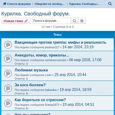
П
Список форумов
Общение на свободные темы
Курилка. Свободный форум.
о
Курилка. Свободный форум.
и
Поиск
Расширенный пои
Новая тема
с
12 тем • Страница
1
из
1
к
Темы
Вакцинация против гриппа: мифы и реальность
14 авг 2024, 23:19
Последнее сообщение
jnoskov117
«
Анекдоты, юмор, приколы...
06 мар 2018, 17:06
Последнее сообщение
semenovvova19
«
Ответы:
1
Любимая музыка
25 апр 2014, 10:44
Последнее сообщение
Leon
«
Ответы:
1
За кого болеем?
19 апр 2014, 18:59
Последнее сообщение
babusika
«
Ответы:
5
Как бороться со стрессом?
19 апр 2014, 04:51
Последнее сообщение
Елена1977
«
Ответы:
5
Что мы отмечаем?