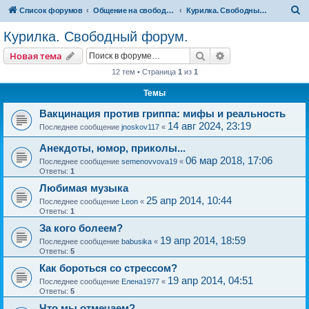
П
Список форумов
Общение на свободные темы
Курилка. Свободный форум.
о
Курилка. Свободный форум.
и
Поиск
Расширенный пои
Новая тема
с
12 тем • Страница
1
из
1
к
Темы
Вакцинация против гриппа: мифы и реальность
14 авг 2024, 23:19
Последнее сообщение
jnoskov117
«
Анекдоты, юмор, приколы...
06 мар 2018, 17:06
Последнее сообщение
semenovvova19
«
Ответы:
1
Любимая музыка
25 апр 2014, 10:44
Последнее сообщение
Leon
«
Ответы:
1
За кого болеем?
19 апр 2014, 18:59
Последнее сообщение
babusika
«
Ответы:
5
Как бороться со стрессом?
19 апр 2014, 04:51
Последнее сообщение
Елена1977
«
Ответы:
5
Что мы отмечаем?