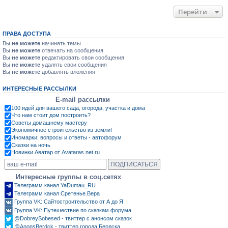
Перейти
ПРАВА ДОСТУПА
Вы
не можете
начинать темы
Вы
не можете
отвечать на сообщения
Вы
не можете
редактировать свои сообщения
Вы
не можете
удалять свои сообщения
Вы
не можете
добавлять вложения
ИНТЕРЕСНЫЕ РАССЫЛКИ
E-mail рассылки
100 идей для вашего сада, огорода, участка и дома
Что нам стоит дом построить?
Советы домашнему мастеру
Экономичное строительство из земли!
Иномарки: вопросы и ответы - автофорум
Сказки на ночь
Новинки Аватар от Avataras.net.ru
Интересные группы в соц.сетях
Телеграмм канал YaDumau_RU
Телеграмм канал Сретенье.Вера
Группа VK: Сайтостроительство от А до Я
Группа VK: Путешествие по сказкам форума
@DobreySobesed - твиттер с анонсом сказок
@AnonsBerdck - твиттер города Бердска