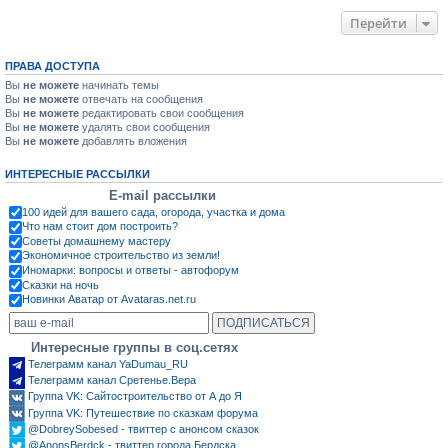
Перейти
ПРАВА ДОСТУПА
Вы
не можете
начинать темы
Вы
не можете
отвечать на сообщения
Вы
не можете
редактировать свои сообщения
Вы
не можете
удалять свои сообщения
Вы
не можете
добавлять вложения
ИНТЕРЕСНЫЕ РАССЫЛКИ
E-mail рассылки
100 идей для вашего сада, огорода, участка и дома
Что нам стоит дом построить?
Советы домашнему мастеру
Экономичное строительство из земли!
Иномарки: вопросы и ответы - автофорум
Сказки на ночь
Новинки Аватар от Avataras.net.ru
Интересные группы в соц.сетях
Телеграмм канал YaDumau_RU
Телеграмм канал Сретенье.Вера
Группа VK: Сайтостроительство от А до Я
Группа VK: Путешествие по сказкам форума
@DobreySobesed - твиттер с анонсом сказок
@AnonsBerdck - твиттер города Бердска