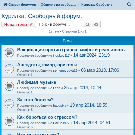
П
Список форумов
Общение на свободные темы
Курилка. Свободный форум.
о
Курилка. Свободный форум.
и
Поиск
Расширенный пои
Новая тема
с
12 тем • Страница
1
из
1
к
Темы
Вакцинация против гриппа: мифы и реальность
14 авг 2024, 23:19
Последнее сообщение
jnoskov117
«
Анекдоты, юмор, приколы...
06 мар 2018, 17:06
Последнее сообщение
semenovvova19
«
Ответы:
1
Любимая музыка
25 апр 2014, 10:44
Последнее сообщение
Leon
«
Ответы:
1
За кого болеем?
19 апр 2014, 18:59
Последнее сообщение
babusika
«
Ответы:
5
Как бороться со стрессом?
19 апр 2014, 04:51
Последнее сообщение
Елена1977
«
Ответы:
5
Что мы отмечаем?