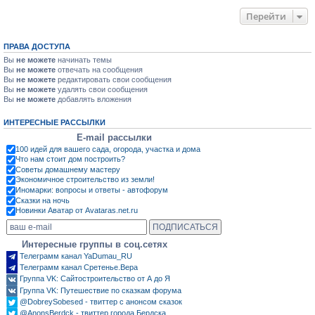
Перейти
ПРАВА ДОСТУПА
Вы
не можете
начинать темы
Вы
не можете
отвечать на сообщения
Вы
не можете
редактировать свои сообщения
Вы
не можете
удалять свои сообщения
Вы
не можете
добавлять вложения
ИНТЕРЕСНЫЕ РАССЫЛКИ
E-mail рассылки
100 идей для вашего сада, огорода, участка и дома
Что нам стоит дом построить?
Советы домашнему мастеру
Экономичное строительство из земли!
Иномарки: вопросы и ответы - автофорум
Сказки на ночь
Новинки Аватар от Avataras.net.ru
Интересные группы в соц.сетях
Телеграмм канал YaDumau_RU
Телеграмм канал Сретенье.Вера
Группа VK: Сайтостроительство от А до Я
Группа VK: Путешествие по сказкам форума
@DobreySobesed - твиттер с анонсом сказок
@AnonsBerdck - твиттер города Бердска