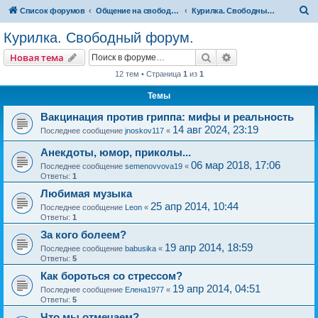
П
Список форумов
Общение на свободные темы
Курилка. Свободный форум.
о
Курилка. Свободный форум.
и
Поиск
Расширенный пои
Новая тема
с
12 тем • Страница
1
из
1
к
Темы
Вакцинация против гриппа: мифы и реальность
14 авг 2024, 23:19
Последнее сообщение
jnoskov117
«
Анекдоты, юмор, приколы...
06 мар 2018, 17:06
Последнее сообщение
semenovvova19
«
Ответы:
1
Любимая музыка
25 апр 2014, 10:44
Последнее сообщение
Leon
«
Ответы:
1
За кого болеем?
19 апр 2014, 18:59
Последнее сообщение
babusika
«
Ответы:
5
Как бороться со стрессом?
19 апр 2014, 04:51
Последнее сообщение
Елена1977
«
Ответы:
5
Что мы отмечаем?