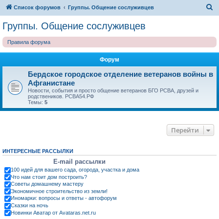
П
Список форумов
Группы. Общение сослуживцев
о
Группы. Общение сослуживцев
и
Правила форума
с
к
Форум
Бердское городское отделение ветеранов войны в
Афганистане
Новости, события и просто общение ветеранов БГО РСВА, друзей и
родствеников. РСВА54.РФ
Темы:
5
Перейти
ИНТЕРЕСНЫЕ РАССЫЛКИ
E-mail рассылки
100 идей для вашего сада, огорода, участка и дома
Что нам стоит дом построить?
Советы домашнему мастеру
Экономичное строительство из земли!
Иномарки: вопросы и ответы - автофорум
Сказки на ночь
Новинки Аватар от Avataras.net.ru