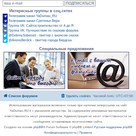
Интересные группы в соц.сетях
Телеграмм канал YaDumau_RU
Телеграмм канал Сретенье.Вера
Группа VK: Сайтостроительство от А до Я
Группа VK: Путешествие по сказкам форума
@DobreySobesed - твиттер с анонсом сказок
@AnonsBerdck - твиттер города Бердска
Специальные предложения
Список форумов
Удалить cookies
Часовой пояс:
UTC+07:00
Использование материалов возможно только при наличии гиперссылки на сайт
YaDumau.RU и с указанием авторства. За содержание рекламных материалов
ответственность несут рекламодатели. Администрация не несет ответственности за
сообщения, оставляемые посетителями сайта.
Создано на основе
phpBB
® Forum Software © phpBB Limited
Русская поддержка phpBB
Конфиденциальность
|
Правила