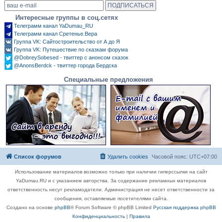
Интересные группы в соц.сетях
Телеграмм канал YaDumau_RU
Телеграмм канал Сретенье.Вера
Группа VK: Сайтостроительство от А до Я
Группа VK: Путешествие по сказкам форума
@DobreySobesed - твиттер с анонсом сказок
@AnonsBerdck - твиттер города Бердска
Специальные предложения
Список форумов
Удалить cookies
Часовой пояс:
UTC+07:00
Использование материалов возможно только при наличии гиперссылки на сайт
YaDumau.RU и с указанием авторства. За содержание рекламных материалов
ответственность несут рекламодатели. Администрация не несет ответственности за
сообщения, оставляемые посетителями сайта.
Создано на основе
phpBB
® Forum Software © phpBB Limited
Русская поддержка phpBB
Конфиденциальность
|
Правила