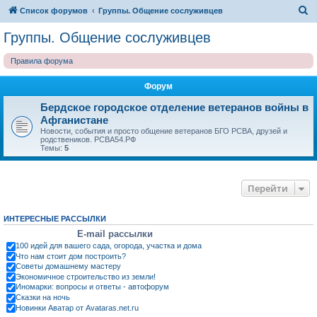
П
Список форумов
Группы. Общение сослуживцев
о
Группы. Общение сослуживцев
и
Правила форума
с
к
Форум
Бердское городское отделение ветеранов войны в
Афганистане
Новости, события и просто общение ветеранов БГО РСВА, друзей и
родствеников. РСВА54.РФ
Темы:
5
Перейти
ИНТЕРЕСНЫЕ РАССЫЛКИ
E-mail рассылки
100 идей для вашего сада, огорода, участка и дома
Что нам стоит дом построить?
Советы домашнему мастеру
Экономичное строительство из земли!
Иномарки: вопросы и ответы - автофорум
Сказки на ночь
Новинки Аватар от Avataras.net.ru