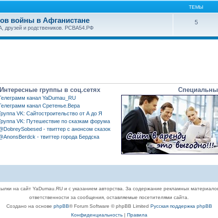
ТЕМЫ
нов войны в Афганистане
5
, друзей и родствеников. РСВА54.РФ
Интересные группы в соц.сетях
Специальны
Телеграмм канал YaDumau_RU
Телеграмм канал Сретенье.Вера
Группа VK: Сайтостроительство от А до Я
Группа VK: Путешествие по сказкам форума
@DobreySobesed - твиттер с анонсом сказок
@AnonsBerdck - твиттер города Бердска
ылки на сайт YaDumau.RU и с указанием авторства. За содержание рекламных материало
ответственности за сообщения, оставляемые посетителями сайта.
Создано на основе
phpBB
® Forum Software © phpBB Limited
Русская поддержка phpBB
Конфиденциальность
|
Правила