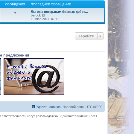
СООБЩЕНИЯ
ПОСЛЕДНЕЕ СООБЩЕНИЕ
Льготы ветеранам боевых дейст…
7
П
berdck
е
19 июл 2014, 07:42
р
е
й
т
Перейти
и
к
п
о
с
л
е предложения
е
д
н
е
м
у
с
о
о
б
щ
е
н
и
Удалить cookies
Часовой пояс:
UTC+07:00
ю
в ответственность несут рекламодатели. Администрация не несет