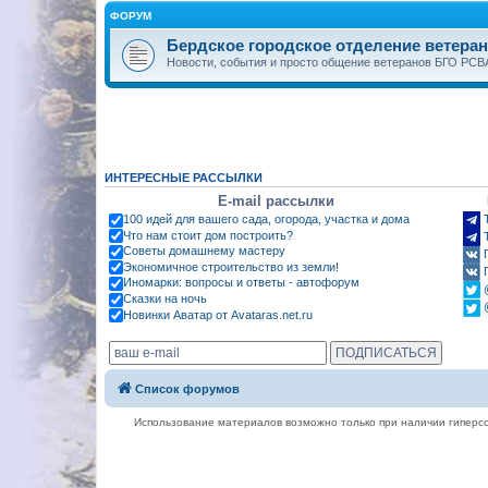
ФОРУМ
Бердское городское отделение ветера
Новости, события и просто общение ветеранов БГО РСВА
ИНТЕРЕСНЫЕ РАССЫЛКИ
E-mail рассылки
100 идей для вашего сада, огорода, участка и дома
Что нам стоит дом построить?
Советы домашнему мастеру
Экономичное строительство из земли!
Иномарки: вопросы и ответы - автофорум
Сказки на ночь
Новинки Аватар от Avataras.net.ru
Список форумов
Использование материалов возможно только при наличии гиперсс