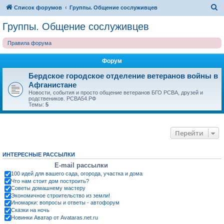
П
Список форумов
Группы. Общение сослуживцев
о
Группы. Общение сослуживцев
и
Правила форума
с
к
Форум
Бердское городское отделение ветеранов войны в
Афганистане
Новости, события и просто общение ветеранов БГО РСВА, друзей и
родствеников. РСВА54.РФ
Темы:
5
Перейти
ИНТЕРЕСНЫЕ РАССЫЛКИ
E-mail рассылки
100 идей для вашего сада, огорода, участка и дома
Что нам стоит дом построить?
Советы домашнему мастеру
Экономичное строительство из земли!
Иномарки: вопросы и ответы - автофорум
Сказки на ночь
Новинки Аватар от Avataras.net.ru