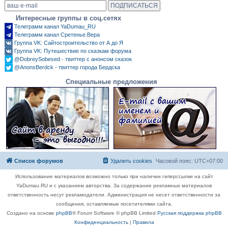
Интересные группы в соц.сетях
Телеграмм канал YaDumau_RU
Телеграмм канал Сретенье.Вера
Группа VK: Сайтостроительство от А до Я
Группа VK: Путешествие по сказкам форума
@DobreySobesed - твиттер с анонсом сказок
@AnonsBerdck - твиттер города Бердска
Специальные предложения
Список форумов
Удалить cookies
Часовой пояс:
UTC+07:00
Использование материалов возможно только при наличии гиперссылки на сайт
YaDumau.RU и с указанием авторства. За содержание рекламных материалов
ответственность несут рекламодатели. Администрация не несет ответственности за
сообщения, оставляемые посетителями сайта.
Создано на основе
phpBB
® Forum Software © phpBB Limited
Русская поддержка phpBB
Конфиденциальность
|
Правила