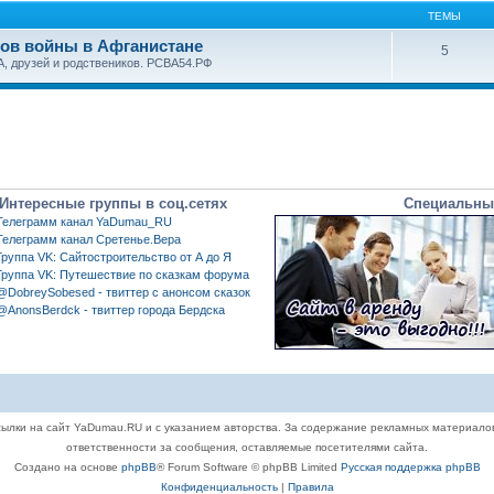
ТЕМЫ
нов войны в Афганистане
5
, друзей и родствеников. РСВА54.РФ
Интересные группы в соц.сетях
Специальны
Телеграмм канал YaDumau_RU
Телеграмм канал Сретенье.Вера
Группа VK: Сайтостроительство от А до Я
Группа VK: Путешествие по сказкам форума
@DobreySobesed - твиттер с анонсом сказок
@AnonsBerdck - твиттер города Бердска
ылки на сайт YaDumau.RU и с указанием авторства. За содержание рекламных материало
ответственности за сообщения, оставляемые посетителями сайта.
Создано на основе
phpBB
® Forum Software © phpBB Limited
Русская поддержка phpBB
Конфиденциальность
|
Правила