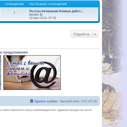
СООБЩЕНИЯ
ПОСЛЕДНЕЕ СООБЩЕНИЕ
Льготы ветеранам боевых дейст…
7
П
berdck
е
19 июл 2014, 07:42
р
е
й
т
Перейти
и
к
п
о
с
л
е предложения
е
д
н
е
м
у
с
о
о
б
щ
е
н
и
Удалить cookies
Часовой пояс:
UTC+07:00
ю
в ответственность несут рекламодатели. Администрация не несет