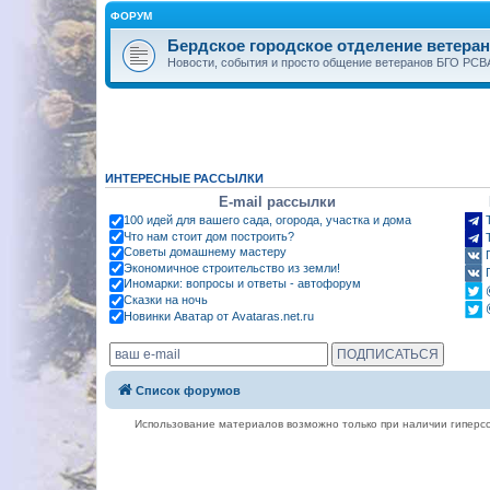
ФОРУМ
Бердское городское отделение ветера
Новости, события и просто общение ветеранов БГО РСВА
ИНТЕРЕСНЫЕ РАССЫЛКИ
E-mail рассылки
100 идей для вашего сада, огорода, участка и дома
Что нам стоит дом построить?
Советы домашнему мастеру
Экономичное строительство из земли!
Иномарки: вопросы и ответы - автофорум
Сказки на ночь
Новинки Аватар от Avataras.net.ru
Список форумов
Использование материалов возможно только при наличии гиперсс